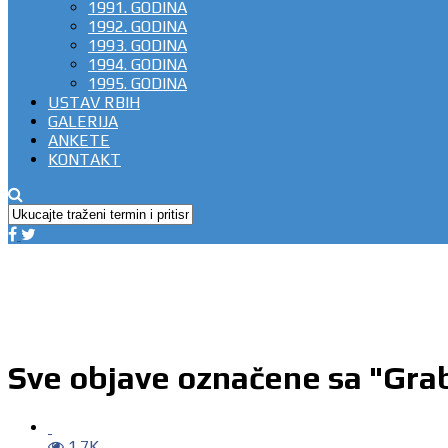
1991. GODINA
1992. GODINA
1993. GODINA
1994. GODINA
1995. GODINA
USTAV RBIH
GALERIJA
ANKETE
KONTAKT
Sve objave označene sa "Gra
1.7K