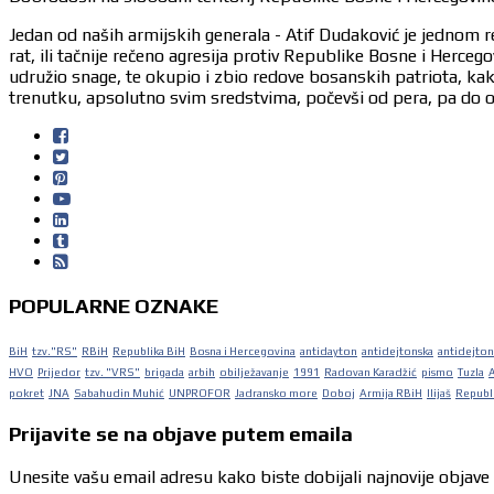
Jedan od naših armijskih generala - Atif Dudaković je jednom r
rat, ili tačnije rečeno agresija protiv Republike Bosne i Herc
udružio snage, te okupio i zbio redove bosanskih patriota, ka
trenutku, apsolutno svim sredstvima, počevši od pera, pa do or
POPULARNE OZNAKE
BiH
tzv."RS"
RBiH
Republika BiH
Bosna i Hercegovina
antidayton
antidejtonska
antidejton
HVO
Prijedor
tzv. "VRS"
brigada
arbih
obilježavanje
1991
Radovan Karadžić
pismo
Tuzla
pokret
JNA
Sabahudin Muhić
UNPROFOR
Jadransko more
Doboj
Armija RBiH
Ilijaš
Republi
Prijavite se na objave putem emaila
Unesite vašu email adresu kako biste dobijali najnovije objave