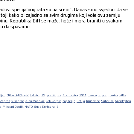
vidovi specijalnog rata su na sceni". Danas smo svjedoci da se
stoji kako bi zajedno sa svim drugima koji vole ovu zemlju
ovinu. Republika BiH se može, hoće i mora braniti u svakom
aju da spavamo.
iljan
Nihad Aličković
četnici
UN
godišnjica
Srebrenica
1994
masakr
logor
granice
bitka
Zagreb
Višegrad
Alen Mahović
Peti korpus
hapšenje
Srbija
Kruševice
Sutorina
AntiDayton
ka
Milorad Dodik
NATO
Suad Kurtćehajić