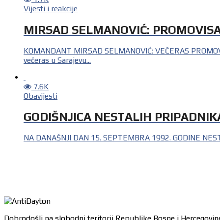
Vijesti i reakcije
MIRSAD SELMANOVIĆ: PROMOVISA
KOMANDANT MIRSAD SELMANOVIĆ: VEČERAS PROMOVISAN
večeras u Sarajevu...
7.6K
Obavijesti
GODIŠNJICA NESTALIH PRIPADNIK
NA DANAŠNJI DAN 15. SEPTEMBRA 1992. GODINE NESTALA
Dobrodošli na slobodni teritorij Republike Bosne i Hercegovine