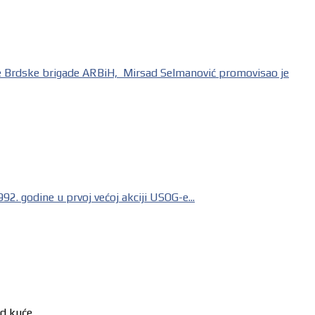
ske brigade ARBiH, Mirsad Selmanović promovisao je
odine u prvoj većoj akciji USOG-e...
od kuće.