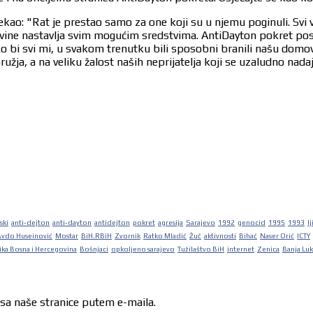
ekao: "Rat je prestao samo za one koji su u njemu poginuli. Svi 
egovine nastavlja svim mogućim sredstvima. AntiDayton pokret po
ko bi svi mi, u svakom trenutku bili sposobni branili našu dom
užja, a na veliku žalost naših neprijatelja koji se uzaludno nad
ski
anti-dejton
anti-dayton
antidejton
pokret
agresija
Sarajevo
1992
genocid
1995
1993
lj
Avdo Huseinović
Mostar
BiH.RBiH
Zvornik
Ratko Mladić
Žuč
aktivnosti
Bihać
Naser Orić
ICTY
ka Bosna i Hercegovina
Bošnjaci
opkoljeno sarajevo
Tužilaštvo BiH
internet
Zenica
Banja Lu
 sa naše stranice putem e-maila.