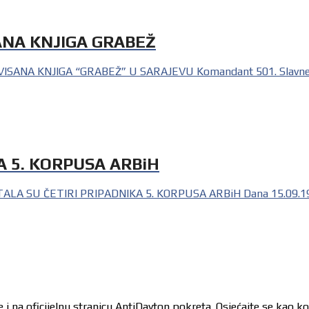
NA KNJIGA GRABEŽ
A KNJIGA “GRABEŽ” U SARAJEVU Komandant 501. Slavne Brd
A 5. KORPUSA ARBiH
 SU ČETIRI PRIPADNIKA 5. KORPUSA ARBiH Dana 15.09.1992. g
 i na oficijelnu stranicu AntiDayton pokreta. Osjećajte se kao k