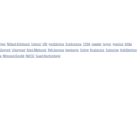
iljan
Nihad Aličković
četnici
UN
godišnjica
Srebrenica
1994
masakr
logor
granice
bitka
Zagreb
Višegrad
Alen Mahović
Peti korpus
hapšenje
Srbija
Kruševice
Sutorina
AntiDayton
ka
Milorad Dodik
NATO
Suad Kurtćehajić