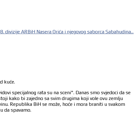
zije ARBiH Nasera Orića i njegovog saborca Sabahudina...
od kuće.
vidovi specijalnog rata su na sceni". Danas smo svjedoci da se
stoji kako bi zajedno sa svim drugima koji vole ovu zemlju
ovinu. Republika BiH se može, hoće i mora braniti u svakom
aju da spavamo.