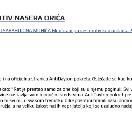
TIV NASERA ORIĆA
HUDINA MUHIĆA Montirani proces protiv komandanta 28. divi
 i na oficijelnu stranicu AntiDayton pokreta. Osjećajte se kao k
ekao: "Rat je prestao samo za one koji su u njemu poginuli. Svi 
egovine nastavlja svim mogućim sredstvima. AntiDayton pokret po
ko bi svi mi, u svakom trenutku bili sposobni branili našu dom
užja, a na veliku žalost naših neprijatelja koji se uzaludno nad