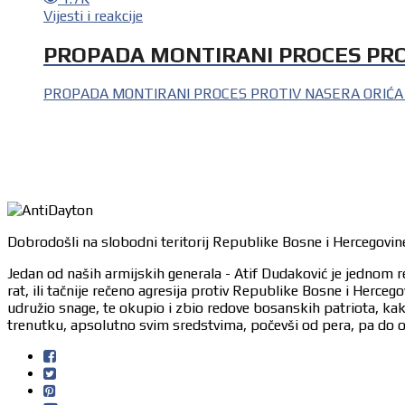
Vijesti i reakcije
PROPADA MONTIRANI PROCES PRO
PROPADA MONTIRANI PROCES PROTIV NASERA ORIĆA I SABA
Dobrodošli na slobodni teritorij Republike Bosne i Hercegovine
Jedan od naših armijskih generala - Atif Dudaković je jednom r
rat, ili tačnije rečeno agresija protiv Republike Bosne i Herc
udružio snage, te okupio i zbio redove bosanskih patriota, ka
trenutku, apsolutno svim sredstvima, počevši od pera, pa do or