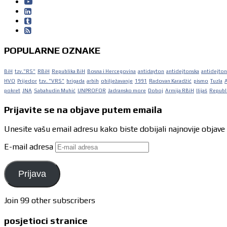
POPULARNE OZNAKE
BiH
tzv."RS"
RBiH
Republika BiH
Bosna i Hercegovina
antidayton
antidejtonska
antidejton
HVO
Prijedor
tzv. "VRS"
brigada
arbih
obilježavanje
1991
Radovan Karadžić
pismo
Tuzla
pokret
JNA
Sabahudin Muhić
UNPROFOR
Jadransko more
Doboj
Armija RBiH
Ilijaš
Republi
Prijavite se na objave putem emaila
Unesite vašu email adresu kako biste dobijali najnovije objave
E-mail adresa
Prijava
Join 99 other subscribers
posjetioci stranice