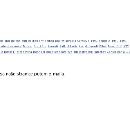
ski
anti-dejton
anti-dayton
antidejton
pokret
agresija
Sarajevo
1992
genocid
1995
1993
lj
Avdo Huseinović
Mostar
BiH.RBiH
Zvornik
Ratko Mladić
Žuč
aktivnosti
Bihać
Naser Orić
ICTY
ka Bosna i Hercegovina
Bošnjaci
opkoljeno sarajevo
Tužilaštvo BiH
internet
Zenica
Banja Lu
 sa naše stranice putem e-maila.