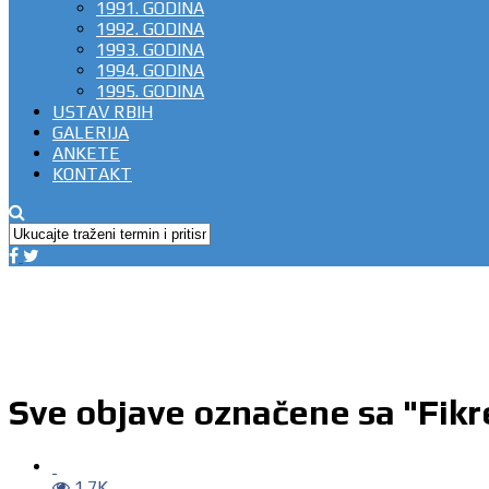
1991. GODINA
1992. GODINA
1993. GODINA
1994. GODINA
1995. GODINA
USTAV RBIH
GALERIJA
ANKETE
KONTAKT
Sve objave označene sa "Fikr
1.7K