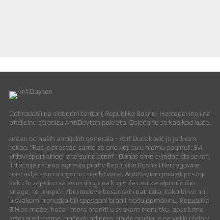
Dobrodošli na slobodni teritorij Republike Bosne i Hercegovine i na
oficijelnu stranicu AntiDayton pokreta. Osjećajte se kao kod kuće.
Jedan od naših armijskih generala - Atif Dudaković je jednom
rekao: "Rat je prestao samo za one koji su u njemu poginuli. Svi
vidovi specijalnog rata su na sceni". Danas smo svjedoci da se rat,
ili tačnije rečeno agresija protiv Republike Bosne i Hercegovine
nastavlja svim mogućim sredstvima. AntiDayton pokret postoji
kako bi zajedno sa svim drugima koji vole ovu zemlju udružio
snage, te okupio i zbio redove bosanskih patriota, kako bi svi mi,
u svakom trenutku bili sposobni branili našu domovinu. Republika
BiH se može, hoće i mora braniti u svakom trenutku, apsolutno
svim sredstvima, počevši od pera, pa do oružja, a na veliku žalost