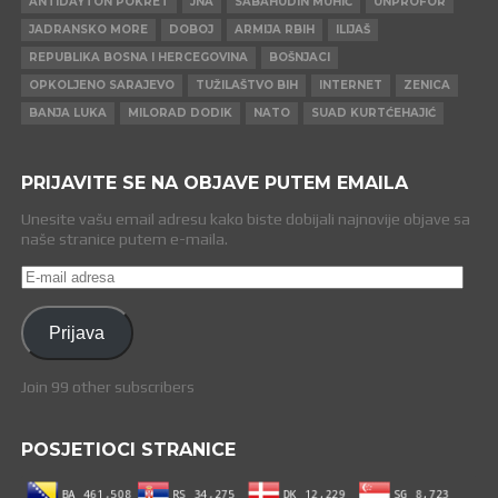
ANTIDAYTON POKRET
JNA
SABAHUDIN MUHIĆ
UNPROFOR
JADRANSKO MORE
DOBOJ
ARMIJA RBIH
ILIJAŠ
REPUBLIKA BOSNA I HERCEGOVINA
BOŠNJACI
OPKOLJENO SARAJEVO
TUŽILAŠTVO BIH
INTERNET
ZENICA
BANJA LUKA
MILORAD DODIK
NATO
SUAD KURTĆEHAJIĆ
PRIJAVITE SE NA OBJAVE PUTEM EMAILA
Unesite vašu email adresu kako biste dobijali najnovije objave sa
naše stranice putem e-maila.
E-
mail
adresa
Prijava
Join 99 other subscribers
POSJETIOCI STRANICE