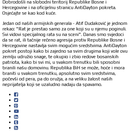
Dobrodošli na slobodni teritorij Republike Bosne i
Hercegovine i na oficijelnu stranicu AntiDayton pokreta.
Osjećajte se kao kod kuće.
Jedan od naših armijskih generala - Atif Dudaković je jednom
rekao: "Rat je prestao samo za one koji su u njemu poginuli.
Svi vidovi specijalnog rata su na sceni". Danas smo svjedoci
da se rat, ili tačnije rečeno agresija protiv Republike Bosne i
Hercegovine nastavlja svim mogućim sredstvima. AntiDayton
pokret postoji kako bi zajedno sa svim drugima koji vole ovu
zemlju udružio snage, te okupio i zbio redove bosanskih
patriota, kako bi svi mi, u svakom trenutku bili sposobni
branili našu domovinu. Republika BiH se može, hoće i mora
braniti u svakom trenutku, apsolutno svim sredstvima,
počevši od pera, pa do oružja, a na veliku žalost naših
neprijatelja koji se uzaludno nadaju da spavamo.