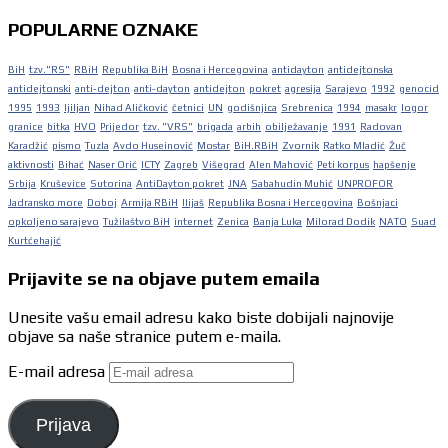
POPULARNE OZNAKE
BiH
tzv."RS"
RBiH
Republika BiH
Bosna i Hercegovina
antidayton
antidejtonska
antidejtonski
anti-dejton
anti-dayton
antidejton
pokret
agresija
Sarajevo
1992
genocid
1995
1993
ljiljan
Nihad Aličković
četnici
UN
godišnjica
Srebrenica
1994
masakr
logor
granice
bitka
HVO
Prijedor
tzv. "VRS"
brigada
arbih
obilježavanje
1991
Radovan
Karadžić
pismo
Tuzla
Avdo Huseinović
Mostar
BiH.RBiH
Zvornik
Ratko Mladić
Žuč
aktivnosti
Bihać
Naser Orić
ICTY
Zagreb
Višegrad
Alen Mahović
Peti korpus
hapšenje
Srbija
Kruševice
Sutorina
AntiDayton pokret
JNA
Sabahudin Muhić
UNPROFOR
Jadransko more
Doboj
Armija RBiH
Ilijaš
Republika Bosna i Hercegovina
Bošnjaci
opkoljeno sarajevo
Tužilaštvo BiH
internet
Zenica
Banja Luka
Milorad Dodik
NATO
Suad
Kurtćehajić
Prijavite se na objave putem emaila
Unesite vašu email adresu kako biste dobijali najnovije
objave sa naše stranice putem e-maila.
E-mail adresa
Prijava