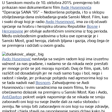
U Sanskom mostu će 10. oktobra 2015. premijerno biti
prikazan novi dokumentarni film
Avde Huseinovića
“Operacija SANA '95” – Nedovršena pobjeda, i to u sklopu
obilježavanja dana oslobađanja grada Sanski Most. Film, kao
i svaki drugi koji je radio
Avdo Huseinović
, ima za cilj očuvati
sjećanje na hrabru i herojsku obranu Republike
Bosne
i
Hercegovine
jer obiluje autentičnim snimcima iz tog perioda.
Među oslobođenim gradovima u toku ove operacije je i
Sanski Most, grad heroja, zlatnih ljiljana i gazija, zbog čega će
se premijera i održati u ovom gradu.
Avdo Huseinović
nastavlja sa svojim radom koji ima izuzetnu
važnost za nas građane, i nadamo se da nikada neće prestati
jer mnoge priče se još moraju ispričati. Ovaj će film, ipak, biti
različit od dosadašnjih jer ne nudi samo tugu i bol, nego i
radost i slavlje, jer prikazuje pobjedu nad agresorima koji su
se tada nadvili nad
Bosnom
. Zahvaljujemo se Avdi
Huseinoviću i svim saradnicima na ovom filmu, te mu
obećavamo dolazak na premijeru u Sanski Most. Kao i Avdo,
AntiDayton
pokret uvijek napominje da se nikada ne smiju
zaboraviti oni koji su svoje živote dali za našu slobodu i
zemlju. Ne smiju biti zaboravljeni ni oni koji su svoje zdravlje,
mladost i tijela stavili na raspolaganje svojoj državi kako bi