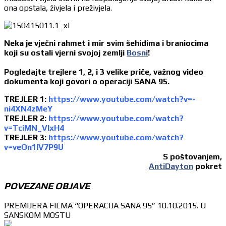
ona opstala, živjela i preživjela.
Neka je vječni rahmet i mir svim šehidima i braniocima
koji su ostali vjerni svojoj zemlji
Bosni
!
Pogledajte trejlere 1, 2, i 3 velike priče, važnog video
dokumenta koji govori o operaciji SANA 95.
TREJLER 1:
https://www.youtube.com/watch?v=-
ni4XN4zMeY
TREJLER 2:
https://www.youtube.com/watch?
v=TciMN_VIxH4
TREJLER 3:
https://www.youtube.com/watch?
v=veOn1lV7P9U
S poštovanjem,
AntiDayton
pokret
POVEZANE OBJAVE
PREMIJERA FILMA “OPERACIJA SANA 95” 10.10.2015. U
SANSKOM MOSTU