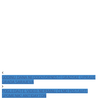
GODINU DANA NEODGOVORNOSTI GRADSKE UPRAVE
GRADA SARAJEVA
POGLEDAJTE VIDEO: NERMINU ĆEMO POSTAVITI
SPOMENIK! ANTIDAYTON