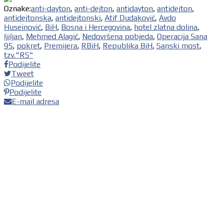
Oznake:
anti-dayton
,
anti-dejton
,
antidayton
,
antidejton
,
antidejtonska
,
antidejtonski
,
Atif Dudaković
,
Avdo
Huseinović
,
BiH
,
Bosna i Hercegovina
,
hotel zlatna dolina
,
ljiljan
,
Mehmed Alagić
,
Nedovršena pobjeda
,
Operacija Sana
95
,
pokret
,
Premijera
,
RBiH
,
Republika BiH
,
Sanski most
,
tzv."RS"
Podijelite
Tweet
Podijelite
Podijelite
E-mail adresa