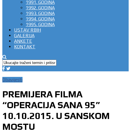
1991. GODINA
1992. GODINA
1993. GODINA
1994. GODINA
1995. GODINA
USTAV RBIH
GALERIJA
ANKETE
KONTAKT
Obavijesti
PREMIJERA FILMA
“OPERACIJA SANA 95”
10.10.2015. U SANSKOM
MOSTU