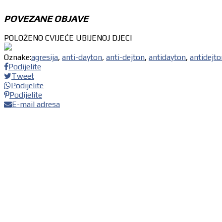
POVEZANE OBJAVE
POLOŽENO CVIJEĆE UBIJENOJ DJECI
Oznake:
agresija
,
anti-dayton
,
anti-dejton
,
antidayton
,
antidejto
Podijelite
Tweet
Podijelite
Podijelite
E-mail adresa