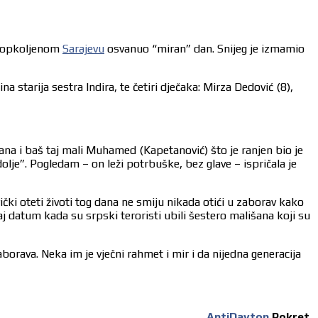
 u opkoljenom
Sarajevu
osvanuo “miran” dan. Snijeg je izmamio
 starija sestra Indira, te četiri dječaka: Mirza Dedović (8),
edana i baš taj mali Muhamed (Kapetanović) što je ranjen bio je
 dolje”. Pogledam – on leži potrbuške, bez glave – ispričala je
ički oteti životi tog dana ne smiju nikada otići u zaborav kako
datum kada su srpski teroristi ubili šestero mališana koji su
orava. Neka im je vječni rahmet i mir i da nijedna generacija
AntiDayton
Pokret