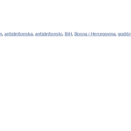
n
,
antidejtonska
,
antidejtonski
,
BiH
,
Bosna i Hercegovina
,
godišn