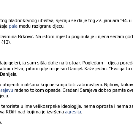
 tog hladnokrvnog ubistva, sjećaju se da je tog 22. januara ‘94.
ožaja
pala
među razigranu djecu.
Jasmina Brković. Na istom mjestu poginula je i njena sedam godina
 (13).
adaju geleri, ja sam sišla dolje na trotoar. Pogledam – djeca por
Admir i Elvir, pitam gdje mi je sin Danijel. Kaže jedan: “Evo ga tu
Danijela.
 ubijenih mališana koji ne smiju biti zaboravljeni. Njihovi, kukav
rajevu
rađeno tokom opsade. Građani Sarajeva dobro pamte ovaj 
jecu.
terorista u ime velikosrpske ideologije, nema oprosta i nema zab
ova RBiH nad kojima je izvršena
agresija
.
.