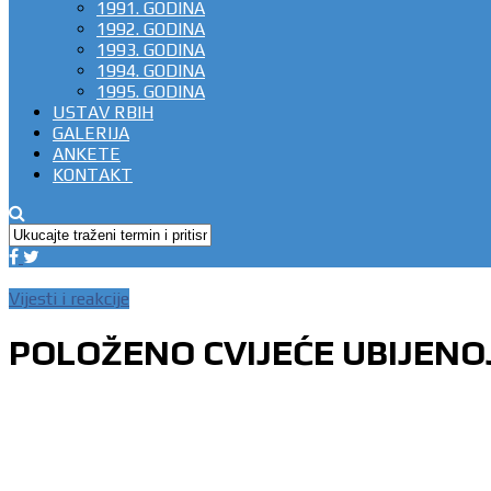
1991. GODINA
1992. GODINA
1993. GODINA
1994. GODINA
1995. GODINA
USTAV RBIH
GALERIJA
ANKETE
KONTAKT
Vijesti i reakcije
POLOŽENO CVIJEĆE UBIJENOJ