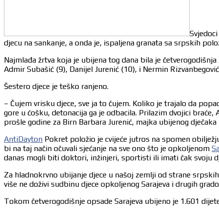
Svjedoci
djecu na sankanje, a onda je, ispaljena granata sa srpskih pol
Najmlađa žrtva koja je ubijena tog dana bila je četverogodišnja 
Admir Subašić (9), Danijel Jurenić (10), i Nermin Rizvanbegović
Šestero djece je teško ranjeno.
– Čujem vrisku djece, sve ja to čujem. Koliko je trajalo da pop
gore u ćošku, detonacija ga je odbacila. Prilazim dvojici braće, 
prošle godine za Birn Barbara Jurenić, majka ubijenog dječaka 
AntiDayton
Pokret položio je cvijeće jutros na spomen obilježju
bi na taj način očuvali sjećanje na sve ono što je opkoljenom
Sa
danas mogli biti doktori, inžinjeri, sportisti ili imati čak svoju d
Za hladnokrvno ubijanje djece u našoj zemlji od strane srpskih 
više ne doživi sudbinu djece opkoljenog Sarajeva i drugih grad
Tokom četverogodišnje opsade Sarajeva ubijeno je 1.601 dijete