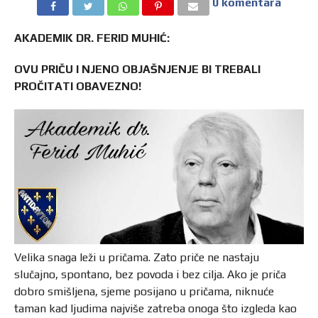
0 komentara
AKADEMIK DR. FERID MUHIĆ:
OVU PRIČU I NJENO OBJAŠNJENJE BI TREBALI
PROČITATI OBAVEZNO!
Velika snaga leži u pričama. Zato priče ne nastaju
slučajno, spontano, bez povoda i bez cilja. Ako je priča
dobro smišljena, sjeme posijano u pričama, niknuće
taman kad ljudima najviše zatreba onoga što izgleda kao