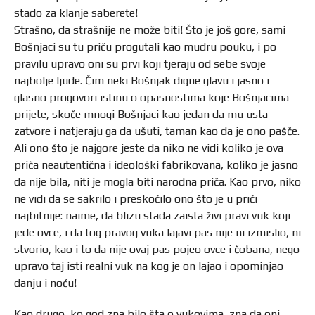
stado za klanje saberete!
Strašno, da strašnije ne može biti! Što je još gore, sami
Bošnjaci su tu priču progutali kao mudru pouku, i po
pravilu upravo oni su prvi koji tjeraju od sebe svoje
najbolje ljude. Čim neki Bošnjak digne glavu i jasno i
glasno progovori istinu o opasnostima koje Bošnjacima
prijete, skoče mnogi Bošnjaci kao jedan da mu usta
zatvore i natjeraju ga da ušuti, taman kao da je ono pašče.
Ali ono što je najgore jeste da niko ne vidi koliko je ova
priča neautentična i ideološki fabrikovana, koliko je jasno
da nije bila, niti je mogla biti narodna priča. Kao prvo, niko
ne vidi da se sakrilo i preskočilo ono što je u priči
najbitnije: naime, da blizu stada zaista živi pravi vuk koji
jede ovce, i da tog pravog vuka lajavi pas nije ni izmislio, ni
stvorio, kao i to da nije ovaj pas pojeo ovce i čobana, nego
upravo taj isti realni vuk na kog je on lajao i opominjao
danju i noću!
Kao drugo, ko god zna bilo šta o vukovima, zna da oni