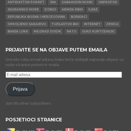
ANTIDAYTON POKRET
JNA
SABAHUDIN MUHIĆ
UNPROFOR
JADRANSKO MORE
DOBOJ
ARMIJA RBIH
ILIJAŠ
REPUBLIKA BOSNA I HERCEGOVINA
BOŠNJACI
OPKOLJENO SARAJEVO
TUŽILAŠTVO BIH
INTERNET
ZENICA
BANJA LUKA
MILORAD DODIK
NATO
SUAD KURTĆEHAJIĆ
PRIJAVITE SE NA OBJAVE PUTEM EMAILA
Unesite vašu email adresu kako biste dobijali najnovije objave sa
naše stranice putem e-maila.
E-
mail
adresa
Prijava
Join 99 other subscribers
POSJETIOCI STRANICE