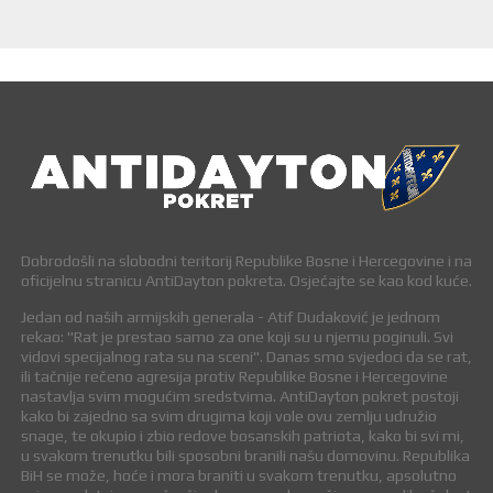
Dobrodošli na slobodni teritorij Republike Bosne i Hercegovine i na
oficijelnu stranicu AntiDayton pokreta. Osjećajte se kao kod kuće.
Jedan od naših armijskih generala - Atif Dudaković je jednom
rekao: "Rat je prestao samo za one koji su u njemu poginuli. Svi
vidovi specijalnog rata su na sceni". Danas smo svjedoci da se rat,
ili tačnije rečeno agresija protiv Republike Bosne i Hercegovine
nastavlja svim mogućim sredstvima. AntiDayton pokret postoji
kako bi zajedno sa svim drugima koji vole ovu zemlju udružio
snage, te okupio i zbio redove bosanskih patriota, kako bi svi mi,
u svakom trenutku bili sposobni branili našu domovinu. Republika
BiH se može, hoće i mora braniti u svakom trenutku, apsolutno