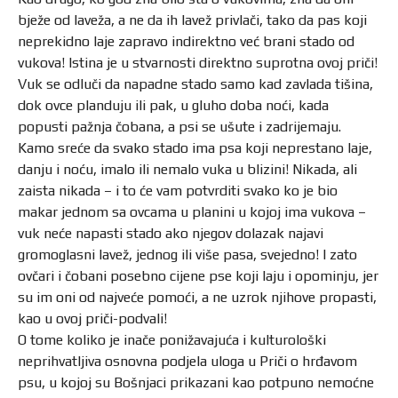
bježe od laveža, a ne da ih lavež privlači, tako da pas koji
neprekidno laje zapravo indirektno već brani stado od
vukova! Istina je u stvarnosti direktno suprotna ovoj priči!
Vuk se odluči da napadne stado samo kad zavlada tišina,
dok ovce planduju ili pak, u gluho doba noći, kada
popusti pažnja čobana, a psi se ušute i zadrijemaju.
Kamo sreće da svako stado ima psa koji neprestano laje,
danju i noću, imalo ili nemalo vuka u blizini! Nikada, ali
zaista nikada – i to će vam potvrditi svako ko je bio
makar jednom sa ovcama u planini u kojoj ima vukova –
vuk neće napasti stado ako njegov dolazak najavi
gromoglasni lavež, jednog ili više pasa, svejedno! I zato
ovčari i čobani posebno cijene pse koji laju i opominju, jer
su im oni od najveće pomoći, a ne uzrok njihove propasti,
kao u ovoj priči-podvali!
O tome koliko je inače ponižavajuća i kulturološki
neprihvatljiva osnovna podjela uloga u Priči o hrđavom
psu, u kojoj su Bošnjaci prikazani kao potpuno nemoćne