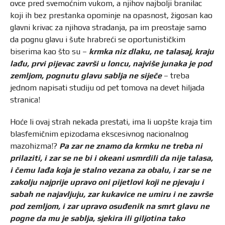
ovce pred svemoćnim vukom, a njihov najbolji branilac
koji ih bez prestanka opominje na opasnost, žigosan kao
glavni krivac za njihova stradanja, pa im preostaje samo
da pognu glavu i šute hrabreći se oportunističkim
biserima kao što su –
krmka niz dlaku, ne talasaj, kraju
lađu, prvi pijevac završi u loncu, najviše junaka je pod
zemljom, pognutu glavu sablja ne siječe
– treba
jednom napisati studiju od pet tomova na devet hiljada
stranica!
Hoće li ovaj strah nekada prestati, ima li uopšte kraja tim
blasfemičnim epizodama ekscesivnog nacionalnog
mazohizma!?
Pa zar ne znamo da krmku ne treba ni
prilaziti, i zar se ne bi i okeani usmrdili da nije talasa,
i čemu lađa koja je stalno vezana za obalu, i zar se ne
zakolju najprije upravo oni pijetlovi koji ne pjevaju i
sabah ne najavljuju, zar kukavice ne umiru i ne završe
pod zemljom, i zar upravo osuđenik na smrt glavu ne
pogne da mu je sablja, sjekira ili giljotina tako