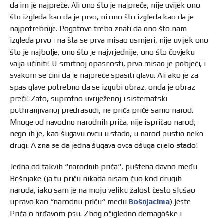
da im je najpreče. Ali ono što je najpreče, nije uvijek ono
što izgleda kao da je prvo, ni ono što izgleda kao da je
najpotrebnije. Pogotovo treba znati da ono što nam
izgleda prvo i na šta se prva misao usmjeri, nije uvijek ono
što je najbolje, ono što je najvrjednije, ono što čovjeku
valja učiniti! U smrtnoj opasnosti, prva misao je pobjeći, i
svakom se čini da je najpreče spasiti glavu. Ali ako je za
spas glave potrebno da se izgubi obraz, onda je obraz
preči! Zato, suprotno uvriježenoj i sistematski
pothranjivanoj predrasudi, ne priča priče samo narod.
Mnoge od navodno narodnih priča, nije ispričao narod,
nego ih je, kao šugavu ovcu u stado, u narod pustio neko
drugi. A zna se da jedna šugava ovca ošuga cijelo stado!
Jedna od takvih “narodnih priča“, puštena davno među
Bošnjake (ja tu priču nikada nisam čuo kod drugih
naroda, iako sam je na moju veliku žalost često slušao
upravo kao “narodnu priču“ među
Bošnjacima
) jeste
Priča o hrđavom psu. Zbog očigledno demagoške i