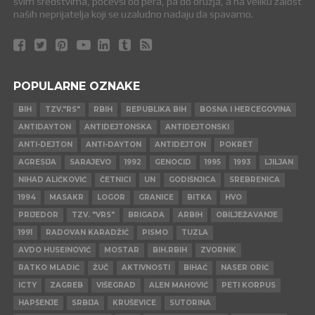
svim sredstvima, počevši od pera, pa do oružja, a na veliku žalost
naših neprijatelja koji se uzaludno nadaju da spavamo.
POPULARNE OZNAKE
BIH
TZV."RS"
RBIH
REPUBLIKA BIH
BOSNA I HERCEGOVINA
ANTIDAYTON
ANTIDEJTONSKA
ANTIDEJTONSKI
ANTI-DEJTON
ANTI-DAYTON
ANTIDEJTON
POKRET
AGRESIJA
SARAJEVO
1992
GENOCID
1995
1993
LJILJAN
NIHAD ALIČKOVIĆ
ČETNICI
UN
GODIŠNJICA
SREBRENICA
1994
MASAKR
LOGOR
GRANICE
BITKA
HVO
PRIJEDOR
TZV. "VRS"
BRIGADA
ARBIH
OBILJEŽAVANJE
1991
RADOVAN KARADŽIĆ
PISMO
TUZLA
AVDO HUSEINOVIĆ
MOSTAR
BIH.RBIH
ZVORNIK
RATKO MLADIĆ
ŽUČ
AKTIVNOSTI
BIHAĆ
NASER ORIĆ
ICTY
ZAGREB
VIŠEGRAD
ALEN MAHOVIĆ
PETI KORPUS
HAPŠENJE
SRBIJA
KRUŠEVICE
SUTORINA