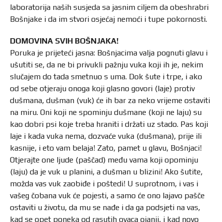
laboratorija naših susjeda sa jasnim ciljem da obeshrabri
Bošnjake i da im stvori osjećaj nemoći i tupe pokornosti.
DOMOVINA SVIH BOŠNJAKA!
Poruka je prijeteći jasna: Bošnjacima valja pognuti glavu i
ušutiti se, da ne bi privukli pažnju vuka koji ih je, nekim
slučajem do tada smetnuo s uma. Dok šute i trpe, i ako
od sebe otjeraju onoga koji glasno govori (laje) protiv
dušmana, dušman (vuk) će ih bar za neko vrijeme ostaviti
na miru. Oni koji ne spominju dušmane (koji ne laju) su
kao dobri psi koje treba hraniti i držati uz stado. Pas koji
laje i kada vuka nema, dozvaće vuka (dušmana), prije ili
kasnije, i eto vam belaja! Zato, pamet u glavu, Bošnjaci!
Otjerajte one ljude (paščad) među vama koji opominju
(laju) da je vuk u planini, a dušman u blizini! Ako šutite,
možda vas vuk zaobiđe i poštedi! U suprotnom, i vas i
vašeg čobana vuk će pojesti, a samo će ono lajavo pašče
ostaviti u životu, da mu se nađe i da ga podsjeti na vas,
kad se opet poneka od rasutih ovaca ojanji, i kad novo