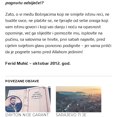
pognutu odsiječe!?
Zato, o vi među Bošnjacima koji ne smijete istinu reci, ne
budite ovce, ne plašite se, ne tjerajte od sebe onoga koji
vam istinu govori i koji vas danju i noću na opasnost
opominje, već ga slijedite i pomozite mu, isplovite na
pučinu, sa valovima se hrvite, prvi sabah najavite, pred
cijelim svijetom glavu ponosno podignite – jer vama priliči
da je pognete samo pred Allahom jedinim!
Ferid Muhić – oktobar 2012. god.
POVEZANE OBJAVE
DAYTON NIJE GARANT
SARAJEVO TI JE