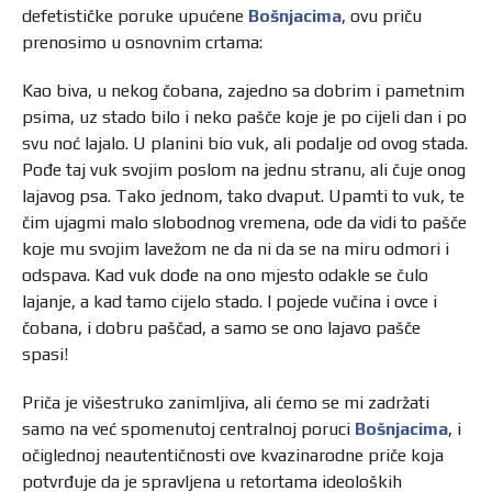
defetističke poruke upućene
Bošnjacima
, ovu priču
prenosimo u osnovnim crtama:
Kao biva, u nekog čobana, zajedno sa dobrim i pametnim
psima, uz stado bilo i neko pašče koje je po cijeli dan i po
svu noć lajalo. U planini bio vuk, ali podalje od ovog stada.
Pođe taj vuk svojim poslom na jednu stranu, ali čuje onog
lajavog psa. Tako jednom, tako dvaput. Upamti to vuk, te
čim ujagmi malo slobodnog vremena, ode da vidi to pašče
koje mu svojim lavežom ne da ni da se na miru odmori i
odspava. Kad vuk dođe na ono mjesto odakle se čulo
lajanje, a kad tamo cijelo stado. I pojede vučina i ovce i
čobana, i dobru paščad, a samo se ono lajavo pašče
spasi!
Priča je višestruko zanimljiva, ali ćemo se mi zadržati
samo na već spomenutoj centralnoj poruci
Bošnjacima
, i
očiglednoj neautentičnosti ove kvazinarodne priče koja
potvrđuje da je spravljena u retortama ideoloških