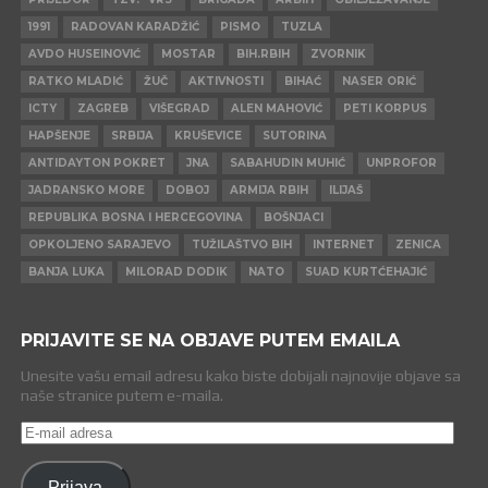
1991
RADOVAN KARADŽIĆ
PISMO
TUZLA
AVDO HUSEINOVIĆ
MOSTAR
BIH.RBIH
ZVORNIK
RATKO MLADIĆ
ŽUČ
AKTIVNOSTI
BIHAĆ
NASER ORIĆ
ICTY
ZAGREB
VIŠEGRAD
ALEN MAHOVIĆ
PETI KORPUS
HAPŠENJE
SRBIJA
KRUŠEVICE
SUTORINA
ANTIDAYTON POKRET
JNA
SABAHUDIN MUHIĆ
UNPROFOR
JADRANSKO MORE
DOBOJ
ARMIJA RBIH
ILIJAŠ
REPUBLIKA BOSNA I HERCEGOVINA
BOŠNJACI
OPKOLJENO SARAJEVO
TUŽILAŠTVO BIH
INTERNET
ZENICA
BANJA LUKA
MILORAD DODIK
NATO
SUAD KURTĆEHAJIĆ
PRIJAVITE SE NA OBJAVE PUTEM EMAILA
Unesite vašu email adresu kako biste dobijali najnovije objave sa
naše stranice putem e-maila.
E-
mail
adresa
Prijava