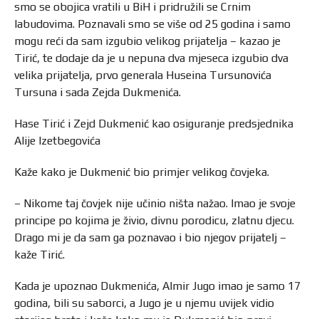
smo se obojica vratili u BiH i pridružili se Crnim
labudovima. Poznavali smo se više od 25 godina i samo
mogu reći da sam izgubio velikog prijatelja – kazao je
Tirić, te dodaje da je u nepuna dva mjeseca izgubio dva
velika prijatelja, prvo generala Huseina Tursunovića
Tursuna i sada Zejda Dukmenića.
Hase Tirić i Zejd Dukmenić kao osiguranje predsjednika
Alije Izetbegovića
Kaže kako je Dukmenić bio primjer velikog čovjeka.
– Nikome taj čovjek nije učinio ništa nažao. Imao je svoje
principe po kojima je živio, divnu porodicu, zlatnu djecu.
Drago mi je da sam ga poznavao i bio njegov prijatelj –
kaže Tirić.
Kada je upoznao Dukmenića, Almir Jugo imao je samo 17
godina, bili su saborci, a Jugo je u njemu uvijek vidio