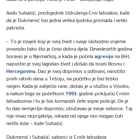
Avdo Subašić, predsjednik Udruženja Crni labudovi, kaže
da je Dukmenić bio jedna velika ljudska gromada i veliki
patriota.
– To je čovjek koji je svoj život i svoje slobodno vrijeme
provodio tako što je činio dobra djela. Devedesetih godina
boravio je u Njemačkoj, a kada je počela
agresija
na BiH,
napustio je svoj lagodan život i došao da brani Bosnu i
Hercegovinu
. Dao je svoj doprinos u odbrani, naročito
prvih ratnih dana u Tešnju, na početku je bio teško
ranjen. Kada je zaliječio rane, došao je u službu u Visoko,
a nakon toga se početkom
1993
. godine priključio Crnim
labudovima i tu je bio komandir čete vojne policije. On je
tu dao nemjerljiv doprinos, obučavao je svoje saborce. Taj
nije imao neprijatelja, nikada od njega nisi mogao čuti
nešto loše – kaže Subašić.
Dukmenić i Subašić, saborci iz Crnih labudova