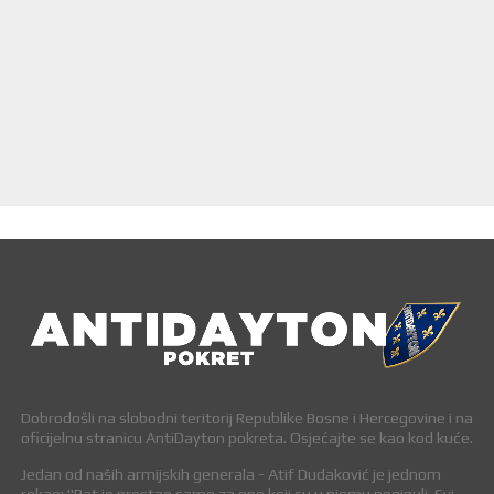
Dobrodošli na slobodni teritorij Republike Bosne i Hercegovine i na
oficijelnu stranicu AntiDayton pokreta. Osjećajte se kao kod kuće.
Jedan od naših armijskih generala - Atif Dudaković je jednom