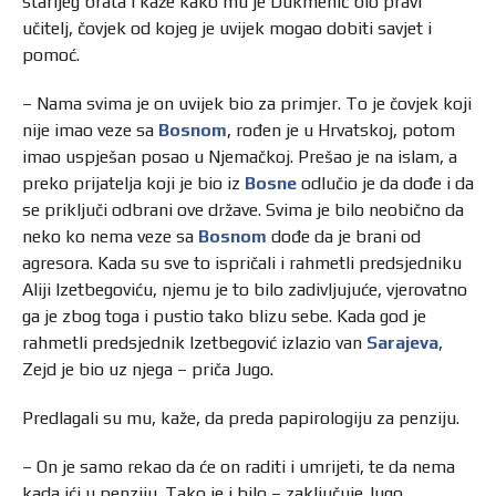
starijeg brata i kaže kako mu je Dukmenić bio pravi
učitelj, čovjek od kojeg je uvijek mogao dobiti savjet i
pomoć.
– Nama svima je on uvijek bio za primjer. To je čovjek koji
nije imao veze sa
Bosnom
, rođen je u Hrvatskoj, potom
imao uspješan posao u Njemačkoj. Prešao je na islam, a
preko prijatelja koji je bio iz
Bosne
odlučio je da dođe i da
se priključi odbrani ove države. Svima je bilo neobično da
neko ko nema veze sa
Bosnom
dođe da je brani od
agresora. Kada su sve to ispričali i rahmetli predsjedniku
Aliji Izetbegoviću, njemu je to bilo zadivljujuće, vjerovatno
ga je zbog toga i pustio tako blizu sebe. Kada god je
rahmetli predsjednik Izetbegović izlazio van
Sarajeva
,
Zejd je bio uz njega – priča Jugo.
Predlagali su mu, kaže, da preda papirologiju za penziju.
– On je samo rekao da će on raditi i umrijeti, te da nema
kada ići u penziju. Tako je i bilo – zaključuje Jugo.