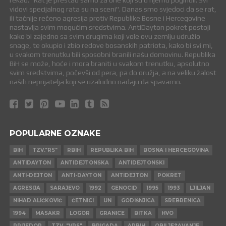
rekao: "Rat je prestao samo za one koji su u njemu poginuli. Svi
vidovi specijalnog rata su na sceni". Danas smo svjedoci da se rat,
ili tačnije rečeno agresija protiv Republike Bosne i Hercegovine
nastavlja svim mogućim sredstvima. AntiDayton pokret postoji
kako bi zajedno sa svim drugima koji vole ovu zemlju udružio
snage, te okupio i zbio redove bosanskih patriota, kako bi svi mi,
u svakom trenutku bili sposobni branili našu domovinu. Republika
BiH se može, hoće i mora braniti u svakom trenutku, apsolutno
svim sredstvima, počevši od pera, pa do oružja, a na veliku žalost
naših neprijatelja koji se uzaludno nadaju da spavamo.
POPULARNE OZNAKE
BIH
TZV."RS"
RBIH
REPUBLIKA BIH
BOSNA I HERCEGOVINA
ANTIDAYTON
ANTIDEJTONSKA
ANTIDEJTONSKI
ANTI-DEJTON
ANTI-DAYTON
ANTIDEJTON
POKRET
AGRESIJA
SARAJEVO
1992
GENOCID
1995
1993
LJILJAN
NIHAD ALIČKOVIĆ
ČETNICI
UN
GODIŠNJICA
SREBRENICA
1994
MASAKR
LOGOR
GRANICE
BITKA
HVO
PRIJEDOR
TZV. "VRS"
BRIGADA
ARBIH
OBILJEŽAVANJE