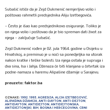
Subašić ističe da je Zejd Dukmenić nemjerljivo volio i
poštovao rahmetli predsjednika Aliju Izetbegovića.
– Često je išao kao predsjednikovo osiguranje. Toliko je
on njega volio i poštovao da je bio spreman dati život za
njega – zaključuje Subašić.
Zejd Dukmenić rođen je 02. jula 1964. godine u Osijeku u
Hrvatskoj, a preminuo je u noći sa ponedjeljka na utorak
nakon kratke i teške bolesti. Iza njega ostala je supruga i
dva sina, Isa i Jahja. Dženaza će biti klanjana u četvrtak iza
podne-namaza u haremu Alipašine džamije u Sarajevu.
preuzeto: faktor.ba
OZNAKE:
1992
,
1993
,
AGRESIJA
,
ALIJA IZETBEGOVIĆ
,
ALIPAŠINA DŽAMIJA
,
ANTI-DAYTON
,
ANTI-DEJTON
,
ANTIDAYTON
,
ANTIDEJTON
,
ANTIDEJTONSKA
,
ANTIDEJTONSKI
,
BIH
,
BOSNA I HERCEGOVINA
,
CRNI