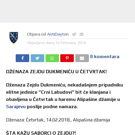
Objava od
AntiDayton
Objavljeno dana
12 Februara, 2019
0 komentara
DŽENAZA ZEJDU DUKMENIĆU U ČETVRTAK!
Dženaza Zejdu Dukmeniću, nekadašnjem pripadniku
elitne jedinice “Crni Labudovi” bit će klanjana i
obavljena u Četvrtak u haremu Alipašine džamije u
Sarajevu
poslije podne namaza.
Dženaza: Četvrtak, 14.02.2018., Alipašina džamija
ŠTA KAŽU SABORCI O ZEJDU?!