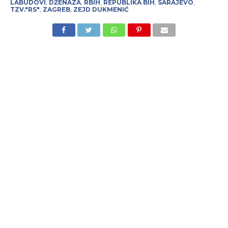
LABUDOVI
,
DŽENAZA
,
RBIH
,
REPUBLIKA BIH
,
SARAJEVO
,
TZV."RS"
,
ZAGREB
,
ZEJD DUKMENIĆ