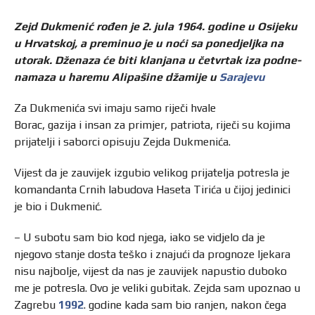
Zejd Dukmenić rođen je 2. jula 1964. godine u Osijeku
u Hrvatskoj, a preminuo je u noći sa ponedjeljka na
utorak. Dženaza će biti klanjana u četvrtak iza podne-
namaza u haremu Alipašine džamije u
Sarajevu
Za Dukmenića svi imaju samo riječi hvale
Borac, gazija i insan za primjer, patriota, riječi su kojima
prijatelji i saborci opisuju Zejda Dukmenića.
Vijest da je zauvijek izgubio velikog prijatelja potresla je
komandanta Crnih labudova Haseta Tirića u čijoj jedinici
je bio i Dukmenić.
– U subotu sam bio kod njega, iako se vidjelo da je
njegovo stanje dosta teško i znajući da prognoze ljekara
nisu najbolje, vijest da nas je zauvijek napustio duboko
me je potresla. Ovo je veliki gubitak. Zejda sam upoznao u
Zagrebu
1992
. godine kada sam bio ranjen, nakon čega