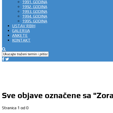
1991. GODINA
1992. GODINA
1993. GODINA
1994. GODINA
1995. GODINA
USTAV RBIH
GALERIJA
ANKETE
KONTAKT
Sve objave označene sa "Zora
Stranica 1 od 0