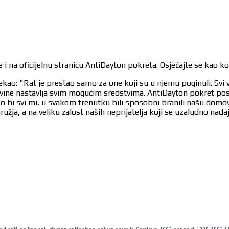
 i na oficijelnu stranicu AntiDayton pokreta. Osjećajte se kao k
ekao: "Rat je prestao samo za one koji su u njemu poginuli. Svi 
egovine nastavlja svim mogućim sredstvima. AntiDayton pokret po
ko bi svi mi, u svakom trenutku bili sposobni branili našu dom
užja, a na veliku žalost naših neprijatelja koji se uzaludno nad