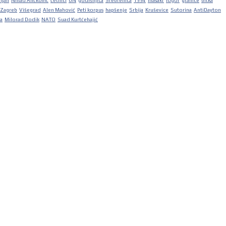
iljan
Nihad Aličković
četnici
UN
godišnjica
Srebrenica
1994
masakr
logor
granice
bitka
Zagreb
Višegrad
Alen Mahović
Peti korpus
hapšenje
Srbija
Kruševice
Sutorina
AntiDayton
ka
Milorad Dodik
NATO
Suad Kurtćehajić