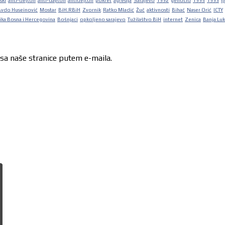
ski
anti-dejton
anti-dayton
antidejton
pokret
agresija
Sarajevo
1992
genocid
1995
1993
lj
Avdo Huseinović
Mostar
BiH.RBiH
Zvornik
Ratko Mladić
Žuč
aktivnosti
Bihać
Naser Orić
ICTY
ka Bosna i Hercegovina
Bošnjaci
opkoljeno sarajevo
Tužilaštvo BiH
internet
Zenica
Banja Lu
 sa naše stranice putem e-maila.