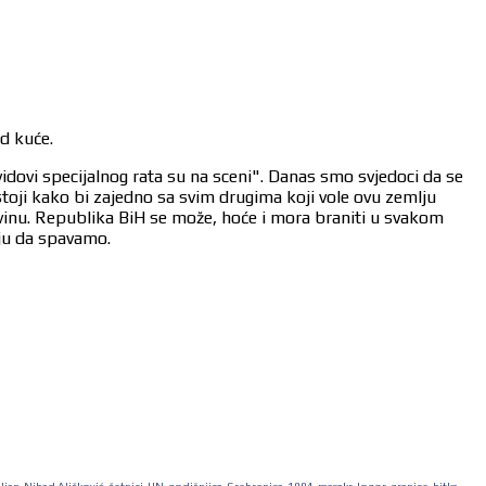
od kuće.
vidovi specijalnog rata su na sceni". Danas smo svjedoci da se
stoji kako bi zajedno sa svim drugima koji vole ovu zemlju
ovinu. Republika BiH se može, hoće i mora braniti u svakom
aju da spavamo.