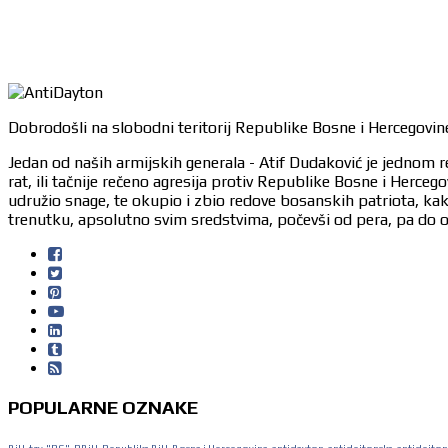
Dobrodošli na slobodni teritorij Republike Bosne i Hercegovine
Jedan od naših armijskih generala - Atif Dudaković je jednom r
rat, ili tačnije rečeno agresija protiv Republike Bosne i Herc
udružio snage, te okupio i zbio redove bosanskih patriota, ka
trenutku, apsolutno svim sredstvima, počevši od pera, pa do or
POPULARNE OZNAKE