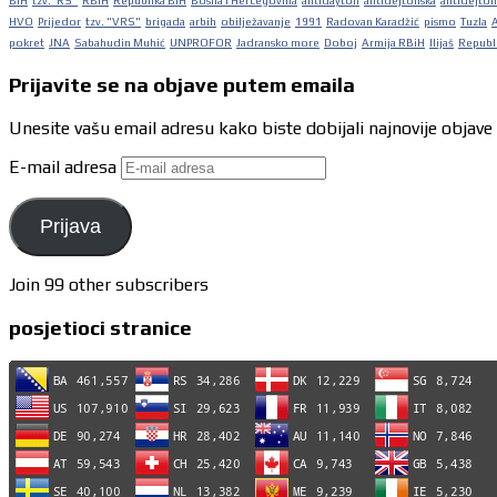
BiH
tzv."RS"
RBiH
Republika BiH
Bosna i Hercegovina
antidayton
antidejtonska
antidejton
HVO
Prijedor
tzv. "VRS"
brigada
arbih
obilježavanje
1991
Radovan Karadžić
pismo
Tuzla
pokret
JNA
Sabahudin Muhić
UNPROFOR
Jadransko more
Doboj
Armija RBiH
Ilijaš
Republi
Prijavite se na objave putem emaila
Unesite vašu email adresu kako biste dobijali najnovije objave
E-mail adresa
Prijava
Join 99 other subscribers
posjetioci stranice