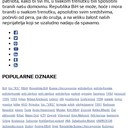
patriota, kako bi svi mi, u svakom trenutku bili sposobni
branili našu domovinu. Republika BiH se može, hoće i mora
braniti u svakom trenutku, apsolutno svim sredstvima,
počevši od pera, pa do oružja, a na veliku žalost naših
neprijatelja koji se uzaludno nadaju da spavamo.
POPULARNE OZNAKE
BiH
tzv."RS"
RBiH
Republika BiH
Bosna i Hercegovina
antidayton
antidejtonska
antidejtonski
anti-dejton
anti-dayton
antidejton
pokret
agresija
Sarajevo
1992
genocid
1995
1993
ljiljan
Nihad Aličković
četnici
UN
godišnjica
Srebrenica
1994
masakr
logor
granice
bitka
HVO
Prijedor
tzv. "VRS"
brigada
arbih
obilježavanje
1991
Radovan
Karadžić
pismo
Tuzla
Avdo Huseinović
Mostar
BiH.RBiH
Zvornik
Ratko Mladić
Žuč
aktivnosti
Bihać
Naser Orić
ICTY
Zagreb
Višegrad
Alen Mahović
Peti korpus
hapšenje
Srbija
Kruševice
Sutorina
AntiDayton pokret
JNA
Sabahudin Muhić
UNPROFOR
Jadransko more
Doboj
Armija RBiH
Ilijaš
Republika Bosna i Hercegovina
Bošnjaci