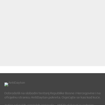
Dobrodošli na slobodni teritorij Republike Bosne i Hercegovine i na
oficijelnu stranicu AntiDayton pokreta. Osjećajte se kao kod kuće.