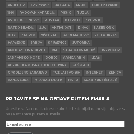
PRIJEDOR
TZV. "VRS"
BRIGADA
ARBIH
OBILJEŽAVANJE
1991
RADOVAN KARADŽIĆ
PISMO
TUZLA
AVDO HUSEINOVIĆ
MOSTAR
BIH.RBIH
ZVORNIK
RATKO MLADIĆ
ŽUČ
AKTIVNOSTI
BIHAĆ
NASER ORIĆ
ICTY
ZAGREB
VIŠEGRAD
ALEN MAHOVIĆ
PETI KORPUS
HAPŠENJE
SRBIJA
KRUŠEVICE
SUTORINA
ANTIDAYTON POKRET
JNA
SABAHUDIN MUHIĆ
UNPROFOR
JADRANSKO MORE
DOBOJ
ARMIJA RBIH
ILIJAŠ
REPUBLIKA BOSNA I HERCEGOVINA
BOŠNJACI
OPKOLJENO SARAJEVO
TUŽILAŠTVO BIH
INTERNET
ZENICA
BANJA LUKA
MILORAD DODIK
NATO
SUAD KURTĆEHAJIĆ
PRIJAVITE SE NA OBJAVE PUTEM EMAILA
Unesite vašu email adresu kako biste dobijali najnovije objave sa
naše stranice putem e-maila.
E-
mail