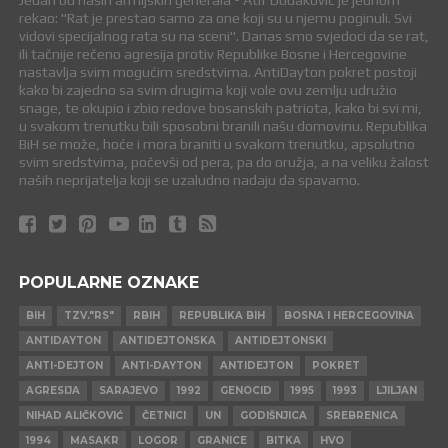
Jedan od naših armijskih generala - Atif Dudaković je jednom
rekao: "Rat je prestao samo za one koji su u njemu poginuli. Svi
vidovi specijalnog rata su na sceni". Danas smo svjedoci da se rat,
ili tačnije rečeno agresija protiv Republike Bosne i Hercegovine
nastavlja svim mogućim sredstvima. AntiDayton pokret postoji
kako bi zajedno sa svim drugima koji vole ovu zemlju udružio
snage, te okupio i zbio redove bosanskih patriota, kako bi svi mi,
u svakom trenutku bili sposobni branili našu domovinu. Republika
BiH se može, hoće i mora braniti u svakom trenutku, apsolutno
svim sredstvima, počevši od pera, pa do oružja, a na veliku žalost
naših neprijatelja koji se uzaludno nadaju da spavamo.
POPULARNE OZNAKE
BIH
TZV."RS"
RBIH
REPUBLIKA BIH
BOSNA I HERCEGOVINA
ANTIDAYTON
ANTIDEJTONSKA
ANTIDEJTONSKI
ANTI-DEJTON
ANTI-DAYTON
ANTIDEJTON
POKRET
AGRESIJA
SARAJEVO
1992
GENOCID
1995
1993
LJILJAN
NIHAD ALIČKOVIĆ
ČETNICI
UN
GODIŠNJICA
SREBRENICA
1994
MASAKR
LOGOR
GRANICE
BITKA
HVO