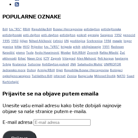
POPULARNE OZNAKE
BiH
tzv."RS"
RBiH
Republika BiH
Bosna i Hercegovina
antidayton
antidejtonska
antidejtonski
anti-dejton
anti-dayton
antidejton
pokret
agresija
Sarajevo
1992
genocid
1995
1993
ljiljan
Nihad Aličković
četnici
UN
godišnjica
Srebrenica
1994
masakr
logor
granice
bitka
HVO
Prijedor
tzv. "VRS"
brigada
arbih
obilježavanje
1991
Radovan
Karadžić
pismo
Tuzla
Avdo Huseinović
Mostar
BiH.RBiH
Zvornik
Ratko Mladić
Žuč
aktivnosti
Bihać
Naser Orić
ICTY
Zagreb
Višegrad
Alen Mahović
Peti korpus
hapšenje
Srbija
Kruševice
Sutorina
AntiDayton pokret
JNA
Sabahudin Muhić
UNPROFOR
Jadransko more
Doboj
Armija RBiH
Ilijaš
Republika Bosna i Hercegovina
Bošnjaci
opkoljeno sarajevo
Tužilaštvo BiH
internet
Zenica
Banja Luka
Milorad Dodik
NATO
Suad
Kurtćehajić
Prijavite se na objave putem emaila
Unesite vašu email adresu kako biste dobijali najnovije
objave sa naše stranice putem e-maila.
E-mail adresa