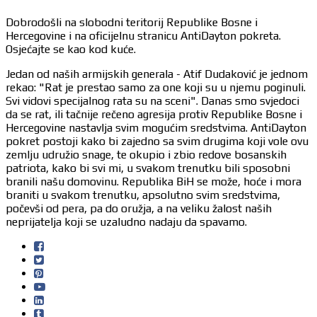
Dobrodošli na slobodni teritorij Republike Bosne i
Hercegovine i na oficijelnu stranicu AntiDayton pokreta.
Osjećajte se kao kod kuće.
Jedan od naših armijskih generala - Atif Dudaković je jednom
rekao: "Rat je prestao samo za one koji su u njemu poginuli.
Svi vidovi specijalnog rata su na sceni". Danas smo svjedoci
da se rat, ili tačnije rečeno agresija protiv Republike Bosne i
Hercegovine nastavlja svim mogućim sredstvima. AntiDayton
pokret postoji kako bi zajedno sa svim drugima koji vole ovu
zemlju udružio snage, te okupio i zbio redove bosanskih
patriota, kako bi svi mi, u svakom trenutku bili sposobni
branili našu domovinu. Republika BiH se može, hoće i mora
braniti u svakom trenutku, apsolutno svim sredstvima,
počevši od pera, pa do oružja, a na veliku žalost naših
neprijatelja koji se uzaludno nadaju da spavamo.