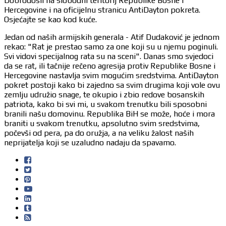
Dobrodošli na slobodni teritorij Republike Bosne i
Hercegovine i na oficijelnu stranicu AntiDayton pokreta.
Osjećajte se kao kod kuće.
Jedan od naših armijskih generala - Atif Dudaković je jednom
rekao: "Rat je prestao samo za one koji su u njemu poginuli.
Svi vidovi specijalnog rata su na sceni". Danas smo svjedoci
da se rat, ili tačnije rečeno agresija protiv Republike Bosne i
Hercegovine nastavlja svim mogućim sredstvima. AntiDayton
pokret postoji kako bi zajedno sa svim drugima koji vole ovu
zemlju udružio snage, te okupio i zbio redove bosanskih
patriota, kako bi svi mi, u svakom trenutku bili sposobni
branili našu domovinu. Republika BiH se može, hoće i mora
braniti u svakom trenutku, apsolutno svim sredstvima,
počevši od pera, pa do oružja, a na veliku žalost naših
neprijatelja koji se uzaludno nadaju da spavamo.