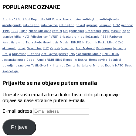
POPULARNE OZNAKE
BiH
tzv."RS"
RBiH
Republika BiH
Bosna i Hercegovina
antidayton
antidejtonska
antidejtonski
anti-dejton
anti-dayton
antidejton
pokret
agresija
Sarajevo
1992
genocid
1995
1993
ljiljan
Nihad Aličković
četnici
UN
godišnjica
Srebrenica
1994
masakr
logor
granice
bitka
HVO
Prijedor
tzv. "VRS"
brigada
arbih
obilježavanje
1991
Radovan
Karadžić
pismo
Tuzla
Avdo Huseinović
Mostar
BiH.RBiH
Zvornik
Ratko Mladić
Žuč
aktivnosti
Bihać
Naser Orić
ICTY
Zagreb
Višegrad
Alen Mahović
Peti korpus
hapšenje
Srbija
Kruševice
Sutorina
AntiDayton pokret
JNA
Sabahudin Muhić
UNPROFOR
Jadransko more
Doboj
Armija RBiH
Ilijaš
Republika Bosna i Hercegovina
Bošnjaci
opkoljeno sarajevo
Tužilaštvo BiH
internet
Zenica
Banja Luka
Milorad Dodik
NATO
Suad
Kurtćehajić
Prijavite se na objave putem emaila
Unesite vašu email adresu kako biste dobijali najnovije
objave sa naše stranice putem e-maila.
E-mail adresa
Prijava