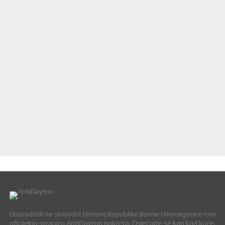
Dobrodošli na slobodni teritorij Republike Bosne i Hercegovine i na
oficijelnu stranicu AntiDayton pokreta. Osjećajte se kao kod kuće.