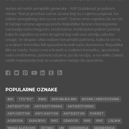
Jedan od naših armijskih generala - Atif Dudaković je jednom
rekao: "Rat je prestao samo za one koji su u njemu poginuli. Svi
vidovi specijalnog rata su na sceni". Danas smo svjedoci da se rat,
ili tačnije rečeno agresija protiv Republike Bosne i Hercegovine
nastavlja svim mogućim sredstvima. AntiDayton pokret postoji
kako bi zajedno sa svim drugima koji vole ovu zemlju udružio
snage, te okupio i zbio redove bosanskih patriota, kako bi svi mi,
u svakom trenutku bili sposobni branili našu domovinu. Republika
BiH se može, hoće i mora braniti u svakom trenutku, apsolutno
svim sredstvima, počevši od pera, pa do oružja, a na veliku žalost
naših neprijatelja koji se uzaludno nadaju da spavamo.
POPULARNE OZNAKE
BIH
TZV."RS"
RBIH
REPUBLIKA BIH
BOSNA I HERCEGOVINA
ANTIDAYTON
ANTIDEJTONSKA
ANTIDEJTONSKI
ANTI-DEJTON
ANTI-DAYTON
ANTIDEJTON
POKRET
AGRESIJA
SARAJEVO
1992
GENOCID
1995
1993
LJILJAN
NIHAD ALIČKOVIĆ
ČETNICI
UN
GODIŠNJICA
SREBRENICA