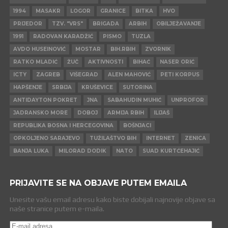
1994
MASAKR
LOGOR
GRANICE
BITKA
HVO
PRIJEDOR
TZV. "VRS"
BRIGADA
ARBIH
OBILJEŽAVANJE
1991
RADOVAN KARADŽIĆ
PISMO
TUZLA
AVDO HUSEINOVIĆ
MOSTAR
BIH.RBIH
ZVORNIK
RATKO MLADIĆ
ŽUČ
AKTIVNOSTI
BIHAĆ
NASER ORIĆ
ICTY
ZAGREB
VIŠEGRAD
ALEN MAHOVIĆ
PETI KORPUS
HAPŠENJE
SRBIJA
KRUŠEVICE
SUTORINA
ANTIDAYTON POKRET
JNA
SABAHUDIN MUHIĆ
UNPROFOR
JADRANSKO MORE
DOBOJ
ARMIJA RBIH
ILIJAŠ
REPUBLIKA BOSNA I HERCEGOVINA
BOŠNJACI
OPKOLJENO SARAJEVO
TUŽILAŠTVO BIH
INTERNET
ZENICA
BANJA LUKA
MILORAD DODIK
NATO
SUAD KURTĆEHAJIĆ
PRIJAVITE SE NA OBJAVE PUTEM EMAILA
Unesite vašu email adresu kako biste dobijali najnovije objave sa
naše stranice putem e-maila.
E-