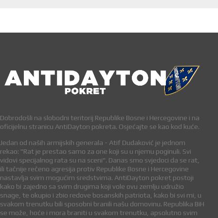
Dobrodošli na slobodni teritorij Republike Bosne i Hercegovine i na
oficijelnu stranicu AntiDayton pokreta. Osjećajte se kao kod kuće.
Jedan od naših armijskih generala - Atif Dudaković je jednom
rekao: "Rat je prestao samo za one koji su u njemu poginuli. Svi
vidovi specijalnog rata su na sceni". Danas smo svjedoci da se rat,
ili tačnije rečeno agresija protiv Republike Bosne i Hercegovine
nastavlja svim mogućim sredstvima. AntiDayton pokret postoji
kako bi zajedno sa svim drugima koji vole ovu zemlju udružio
snage, te okupio i zbio redove bosanskih patriota, kako bi svi mi, u
svakom trenutku bili sposobni branili našu domovinu. Republika BiH
se može, hoće i mora braniti u svakom trenutku, apsolutno svim