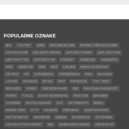
POPULARNE OZNAKE
BIH
TZV."RS"
RBIH
REPUBLIKA BIH
BOSNA I HERCEGOVINA
ANTIDAYTON
ANTIDEJTONSKA
ANTIDEJTONSKI
ANTI-DEJTON
ANTI-DAYTON
ANTIDEJTON
POKRET
AGRESIJA
SARAJEVO
1992
GENOCID
1995
1993
LJILJAN
NIHAD ALIČKOVIĆ
ČETNICI
UN
GODIŠNJICA
SREBRENICA
1994
MASAKR
LOGOR
GRANICE
BITKA
HVO
PRIJEDOR
TZV. "VRS"
BRIGADA
ARBIH
OBILJEŽAVANJE
1991
RADOVAN KARADŽIĆ
PISMO
TUZLA
AVDO HUSEINOVIĆ
MOSTAR
BIH.RBIH
ZVORNIK
RATKO MLADIĆ
ŽUČ
AKTIVNOSTI
BIHAĆ
NASER ORIĆ
ICTY
ZAGREB
VIŠEGRAD
ALEN MAHOVIĆ
PETI KORPUS
HAPŠENJE
SRBIJA
KRUŠEVICE
SUTORINA
ANTIDAYTON POKRET
JNA
SABAHUDIN MUHIĆ
UNPROFOR