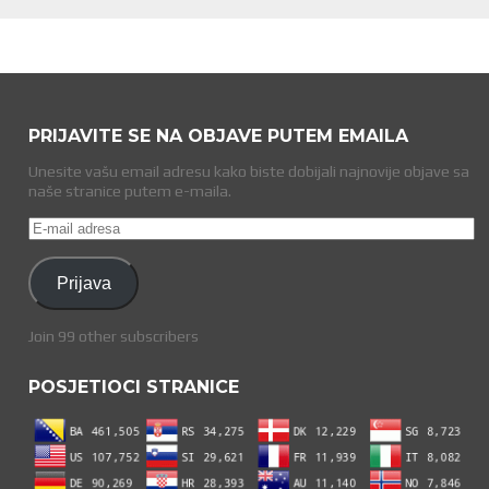
PRIJAVITE SE NA OBJAVE PUTEM EMAILA
Unesite vašu email adresu kako biste dobijali najnovije objave sa
naše stranice putem e-maila.
E-
mail
adresa
Prijava
Join 99 other subscribers
POSJETIOCI STRANICE