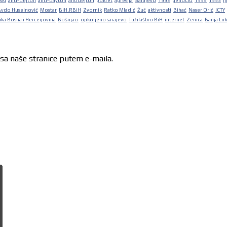
ski
anti-dejton
anti-dayton
antidejton
pokret
agresija
Sarajevo
1992
genocid
1995
1993
lj
Avdo Huseinović
Mostar
BiH.RBiH
Zvornik
Ratko Mladić
Žuč
aktivnosti
Bihać
Naser Orić
ICTY
ka Bosna i Hercegovina
Bošnjaci
opkoljeno sarajevo
Tužilaštvo BiH
internet
Zenica
Banja Lu
 sa naše stranice putem e-maila.