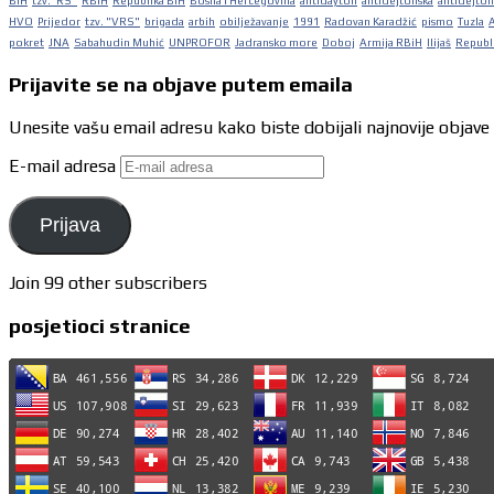
BiH
tzv."RS"
RBiH
Republika BiH
Bosna i Hercegovina
antidayton
antidejtonska
antidejton
HVO
Prijedor
tzv. "VRS"
brigada
arbih
obilježavanje
1991
Radovan Karadžić
pismo
Tuzla
pokret
JNA
Sabahudin Muhić
UNPROFOR
Jadransko more
Doboj
Armija RBiH
Ilijaš
Republi
Prijavite se na objave putem emaila
Unesite vašu email adresu kako biste dobijali najnovije objave
E-mail adresa
Prijava
Join 99 other subscribers
posjetioci stranice