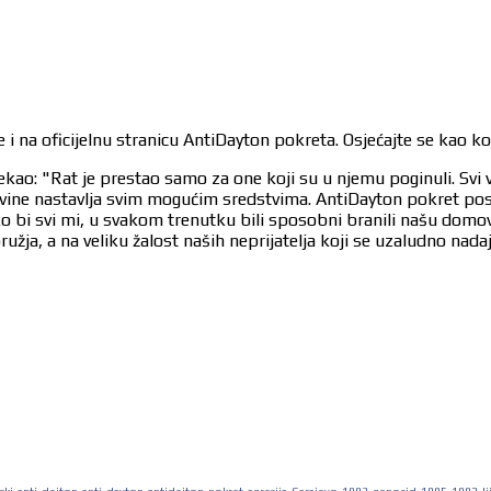
 i na oficijelnu stranicu AntiDayton pokreta. Osjećajte se kao k
ekao: "Rat je prestao samo za one koji su u njemu poginuli. Svi 
egovine nastavlja svim mogućim sredstvima. AntiDayton pokret po
ko bi svi mi, u svakom trenutku bili sposobni branili našu dom
užja, a na veliku žalost naših neprijatelja koji se uzaludno nad