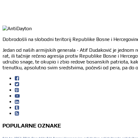
Dobrodošli na slobodni teritorij Republike Bosne i Hercegovine
Jedan od naših armijskih generala - Atif Dudaković je jednom r
rat, ili tačnije rečeno agresija protiv Republike Bosne i Herc
udružio snage, te okupio i zbio redove bosanskih patriota, ka
trenutku, apsolutno svim sredstvima, počevši od pera, pa do or
POPULARNE OZNAKE