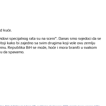
od kuće.
vidovi specijalnog rata su na sceni". Danas smo svjedoci da se
stoji kako bi zajedno sa svim drugima koji vole ovu zemlju
ovinu. Republika BiH se može, hoće i mora braniti u svakom
aju da spavamo.