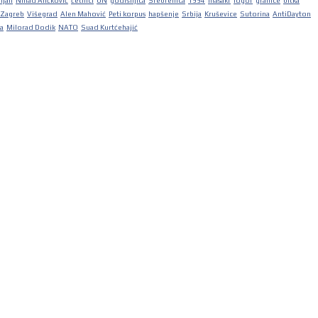
iljan
Nihad Aličković
četnici
UN
godišnjica
Srebrenica
1994
masakr
logor
granice
bitka
Zagreb
Višegrad
Alen Mahović
Peti korpus
hapšenje
Srbija
Kruševice
Sutorina
AntiDayton
ka
Milorad Dodik
NATO
Suad Kurtćehajić