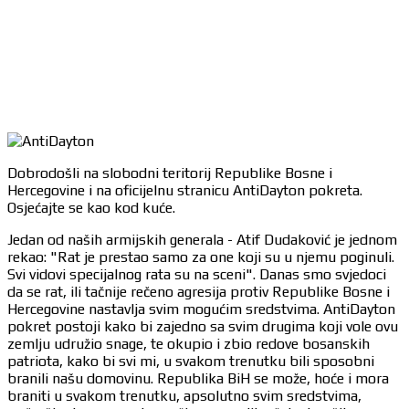
Dobrodošli na slobodni teritorij Republike Bosne i
Hercegovine i na oficijelnu stranicu AntiDayton pokreta.
Osjećajte se kao kod kuće.
Jedan od naših armijskih generala - Atif Dudaković je jednom
rekao: "Rat je prestao samo za one koji su u njemu poginuli.
Svi vidovi specijalnog rata su na sceni". Danas smo svjedoci
da se rat, ili tačnije rečeno agresija protiv Republike Bosne i
Hercegovine nastavlja svim mogućim sredstvima. AntiDayton
pokret postoji kako bi zajedno sa svim drugima koji vole ovu
zemlju udružio snage, te okupio i zbio redove bosanskih
patriota, kako bi svi mi, u svakom trenutku bili sposobni
branili našu domovinu. Republika BiH se može, hoće i mora
braniti u svakom trenutku, apsolutno svim sredstvima,