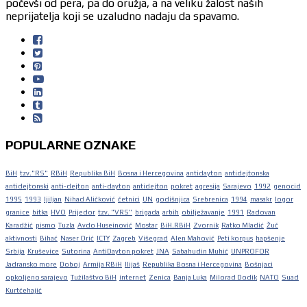
počevši od pera, pa do oružja, a na veliku žalost naših
neprijatelja koji se uzaludno nadaju da spavamo.
POPULARNE OZNAKE
BiH
tzv."RS"
RBiH
Republika BiH
Bosna i Hercegovina
antidayton
antidejtonska
antidejtonski
anti-dejton
anti-dayton
antidejton
pokret
agresija
Sarajevo
1992
genocid
1995
1993
ljiljan
Nihad Aličković
četnici
UN
godišnjica
Srebrenica
1994
masakr
logor
granice
bitka
HVO
Prijedor
tzv. "VRS"
brigada
arbih
obilježavanje
1991
Radovan
Karadžić
pismo
Tuzla
Avdo Huseinović
Mostar
BiH.RBiH
Zvornik
Ratko Mladić
Žuč
aktivnosti
Bihać
Naser Orić
ICTY
Zagreb
Višegrad
Alen Mahović
Peti korpus
hapšenje
Srbija
Kruševice
Sutorina
AntiDayton pokret
JNA
Sabahudin Muhić
UNPROFOR
Jadransko more
Doboj
Armija RBiH
Ilijaš
Republika Bosna i Hercegovina
Bošnjaci
opkoljeno sarajevo
Tužilaštvo BiH
internet
Zenica
Banja Luka
Milorad Dodik
NATO
Suad
Kurtćehajić