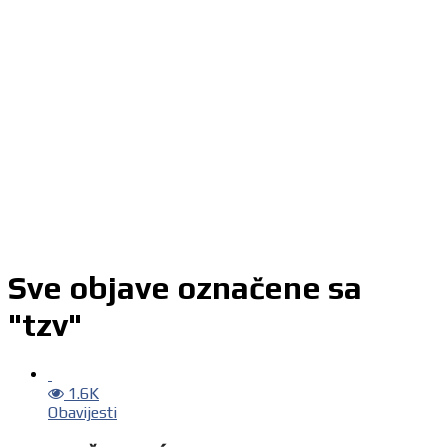
Sve objave označene sa
"tzv"
1.6K
Obavijesti