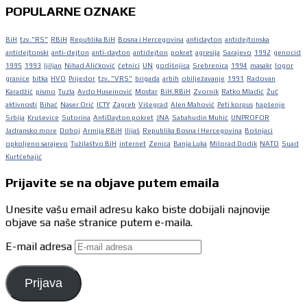
POPULARNE OZNAKE
BiH
tzv."RS"
RBiH
Republika BiH
Bosna i Hercegovina
antidayton
antidejtonska
antidejtonski
anti-dejton
anti-dayton
antidejton
pokret
agresija
Sarajevo
1992
genocid
1995
1993
ljiljan
Nihad Aličković
četnici
UN
godišnjica
Srebrenica
1994
masakr
logor
granice
bitka
HVO
Prijedor
tzv. "VRS"
brigada
arbih
obilježavanje
1991
Radovan
Karadžić
pismo
Tuzla
Avdo Huseinović
Mostar
BiH.RBiH
Zvornik
Ratko Mladić
Žuč
aktivnosti
Bihać
Naser Orić
ICTY
Zagreb
Višegrad
Alen Mahović
Peti korpus
hapšenje
Srbija
Kruševice
Sutorina
AntiDayton pokret
JNA
Sabahudin Muhić
UNPROFOR
Jadransko more
Doboj
Armija RBiH
Ilijaš
Republika Bosna i Hercegovina
Bošnjaci
opkoljeno sarajevo
Tužilaštvo BiH
internet
Zenica
Banja Luka
Milorad Dodik
NATO
Suad
Kurtćehajić
Prijavite se na objave putem emaila
Unesite vašu email adresu kako biste dobijali najnovije
objave sa naše stranice putem e-maila.
E-mail adresa
Prijava