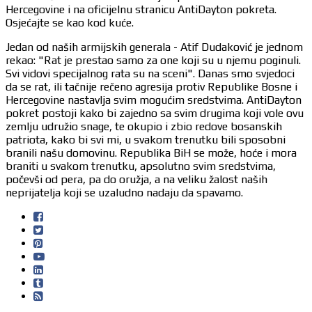
Hercegovine i na oficijelnu stranicu AntiDayton pokreta.
Osjećajte se kao kod kuće.
Jedan od naših armijskih generala - Atif Dudaković je jednom
rekao: "Rat je prestao samo za one koji su u njemu poginuli.
Svi vidovi specijalnog rata su na sceni". Danas smo svjedoci
da se rat, ili tačnije rečeno agresija protiv Republike Bosne i
Hercegovine nastavlja svim mogućim sredstvima. AntiDayton
pokret postoji kako bi zajedno sa svim drugima koji vole ovu
zemlju udružio snage, te okupio i zbio redove bosanskih
patriota, kako bi svi mi, u svakom trenutku bili sposobni
branili našu domovinu. Republika BiH se može, hoće i mora
braniti u svakom trenutku, apsolutno svim sredstvima,
počevši od pera, pa do oružja, a na veliku žalost naših
neprijatelja koji se uzaludno nadaju da spavamo.