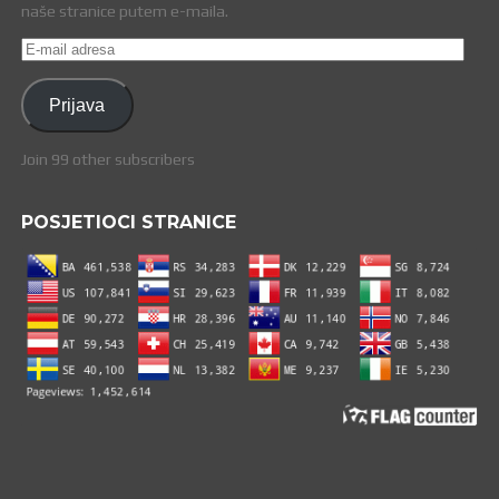
naše stranice putem e-maila.
E-
mail
adresa
Prijava
Join 99 other subscribers
POSJETIOCI STRANICE