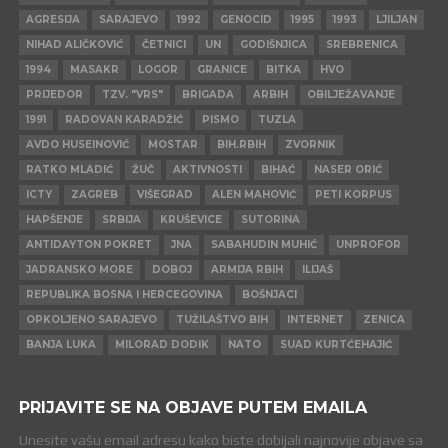
AGRESIJA
SARAJEVO
1992
GENOCID
1995
1993
LJILJAN
NIHAD ALIČKOVIĆ
ČETNICI
UN
GODIŠNJICA
SREBRENICA
1994
MASAKR
LOGOR
GRANICE
BITKA
HVO
PRIJEDOR
TZV. "VRS"
BRIGADA
ARBIH
OBILJEŽAVANJE
1991
RADOVAN KARADŽIĆ
PISMO
TUZLA
AVDO HUSEINOVIĆ
MOSTAR
BIH.RBIH
ZVORNIK
RATKO MLADIĆ
ŽUČ
AKTIVNOSTI
BIHAĆ
NASER ORIĆ
ICTY
ZAGREB
VIŠEGRAD
ALEN MAHOVIĆ
PETI KORPUS
HAPŠENJE
SRBIJA
KRUŠEVICE
SUTORINA
ANTIDAYTON POKRET
JNA
SABAHUDIN MUHIĆ
UNPROFOR
JADRANSKO MORE
DOBOJ
ARMIJA RBIH
ILIJAŠ
REPUBLIKA BOSNA I HERCEGOVINA
BOŠNJACI
OPKOLJENO SARAJEVO
TUŽILAŠTVO BIH
INTERNET
ZENICA
BANJA LUKA
MILORAD DODIK
NATO
SUAD KURTĆEHAJIĆ
PRIJAVITE SE NA OBJAVE PUTEM EMAILA
Unesite vašu email adresu kako biste dobijali najnovije objave sa