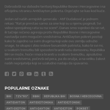
Dobrodošli na slobodni teritorij Republike Bosne i Hercegovine i na
oficijelnu stranicu AntiDayton pokreta. Osjećajte se kao kod kuće.
Jedan od naših armijskih generala - Atif Dudaković je jednom
rekao: "Rat je prestao samo za one koji su u njemu poginuli. Svi
vidovi specijalnog rata su na sceni". Danas smo svjedoci da se rat,
ili tačnije rečeno agresija protiv Republike Bosne i Hercegovine
nastavlja svim mogućim sredstvima. AntiDayton pokret postoji
kako bi zajedno sa svim drugima koji vole ovu zemlju udružio
snage, te okupio i zbio redove bosanskih patriota, kako bi svi mi,
u svakom trenutku bili sposobni branili našu domovinu. Republika
BiH se može, hoće i mora braniti u svakom trenutku, apsolutno
svim sredstvima, počevši od pera, pa do oružja, a na veliku žalost
naših neprijatelja koji se uzaludno nadaju da spavamo.
POPULARNE OZNAKE
BIH
TZV."RS"
RBIH
REPUBLIKA BIH
BOSNA I HERCEGOVINA
ANTIDAYTON
ANTIDEJTONSKA
ANTIDEJTONSKI
ANTI-DEJTON
ANTI-DAYTON
ANTIDEJTON
POKRET