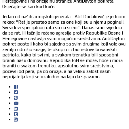
Hercegovine i na oficijelnu stranicu AntiDayton pokreta.
Osjećajte se kao kod kuće.
Jedan od naših armijskih generala - Atif Dudaković je jednom
rekao: "Rat je prestao samo za one koji su u njemu poginuli.
Svi vidovi specijalnog rata su na sceni". Danas smo svjedoci
da se rat, ili tačnije rečeno agresija protiv Republike Bosne i
Hercegovine nastavlja svim mogućim sredstvima. AntiDayton
pokret postoji kako bi zajedno sa svim drugima koji vole ovu
zemlju udružio snage, te okupio i zbio redove bosanskih
patriota, kako bi svi mi, u svakom trenutku bili sposobni
branili našu domovinu. Republika BiH se može, hoće i mora
braniti u svakom trenutku, apsolutno svim sredstvima,
počevši od pera, pa do oružja, a na veliku žalost naših
neprijatelja koji se uzaludno nadaju da spavamo.