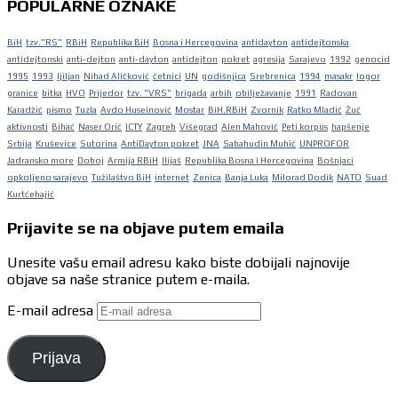
POPULARNE OZNAKE
BiH
tzv."RS"
RBiH
Republika BiH
Bosna i Hercegovina
antidayton
antidejtonska
antidejtonski
anti-dejton
anti-dayton
antidejton
pokret
agresija
Sarajevo
1992
genocid
1995
1993
ljiljan
Nihad Aličković
četnici
UN
godišnjica
Srebrenica
1994
masakr
logor
granice
bitka
HVO
Prijedor
tzv. "VRS"
brigada
arbih
obilježavanje
1991
Radovan
Karadžić
pismo
Tuzla
Avdo Huseinović
Mostar
BiH.RBiH
Zvornik
Ratko Mladić
Žuč
aktivnosti
Bihać
Naser Orić
ICTY
Zagreb
Višegrad
Alen Mahović
Peti korpus
hapšenje
Srbija
Kruševice
Sutorina
AntiDayton pokret
JNA
Sabahudin Muhić
UNPROFOR
Jadransko more
Doboj
Armija RBiH
Ilijaš
Republika Bosna i Hercegovina
Bošnjaci
opkoljeno sarajevo
Tužilaštvo BiH
internet
Zenica
Banja Luka
Milorad Dodik
NATO
Suad
Kurtćehajić
Prijavite se na objave putem emaila
Unesite vašu email adresu kako biste dobijali najnovije
objave sa naše stranice putem e-maila.
E-mail adresa
Prijava