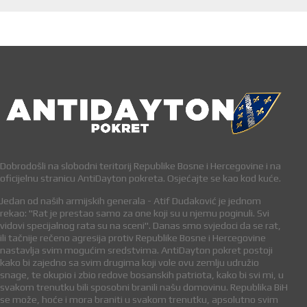
Dobrodošli na slobodni teritorij Republike Bosne i Hercegovine i na
oficijelnu stranicu AntiDayton pokreta. Osjećajte se kao kod kuće.
Jedan od naših armijskih generala - Atif Dudaković je jednom
rekao: "Rat je prestao samo za one koji su u njemu poginuli. Svi
vidovi specijalnog rata su na sceni". Danas smo svjedoci da se rat,
ili tačnije rečeno agresija protiv Republike Bosne i Hercegovine
nastavlja svim mogućim sredstvima. AntiDayton pokret postoji
kako bi zajedno sa svim drugima koji vole ovu zemlju udružio
snage, te okupio i zbio redove bosanskih patriota, kako bi svi mi, u
svakom trenutku bili sposobni branili našu domovinu. Republika BiH
se može, hoće i mora braniti u svakom trenutku, apsolutno svim