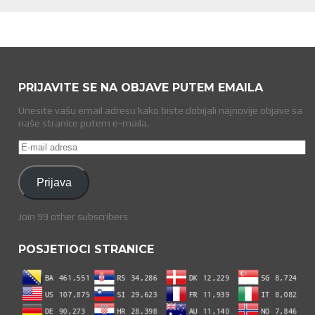
PRIJAVITE SE NA OBJAVE PUTEM EMAILA
Unesite vašu email adresu kako biste dobijali najnovije objave sa
naše stranice putem e-maila.
E-
mail
adresa
Prijava
Join 99 other subscribers
POSJETIOCI STRANICE