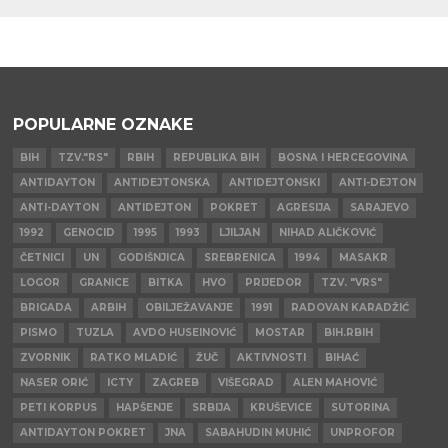
POPULARNE OZNAKE
BIH
TZV."RS"
RBIH
REPUBLIKA BIH
BOSNA I HERCEGOVINA
ANTIDAYTON
ANTIDEJTONSKA
ANTIDEJTONSKI
ANTI-DEJTON
ANTI-DAYTON
ANTIDEJTON
POKRET
AGRESIJA
SARAJEVO
1992
GENOCID
1995
1993
LJILJAN
NIHAD ALIČKOVIĆ
ČETNICI
UN
GODIŠNJICA
SREBRENICA
1994
MASAKR
LOGOR
GRANICE
BITKA
HVO
PRIJEDOR
TZV. "VRS"
BRIGADA
ARBIH
OBILJEŽAVANJE
1991
RADOVAN KARADŽIĆ
PISMO
TUZLA
AVDO HUSEINOVIĆ
MOSTAR
BIH.RBIH
ZVORNIK
RATKO MLADIĆ
ŽUČ
AKTIVNOSTI
BIHAĆ
NASER ORIĆ
ICTY
ZAGREB
VIŠEGRAD
ALEN MAHOVIĆ
PETI KORPUS
HAPŠENJE
SRBIJA
KRUŠEVICE
SUTORINA
ANTIDAYTON POKRET
JNA
SABAHUDIN MUHIĆ
UNPROFOR