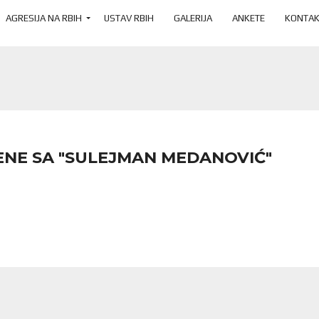
AGRESIJA NA RBIH
USTAV RBIH
GALERIJA
ANKETE
KONTAK
ENE SA "SULEJMAN MEDANOVIĆ"