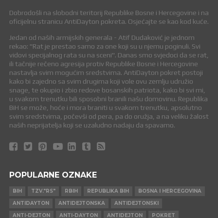
Dobrodošli na slobodni teritorij Republike Bosne i Hercegovine i na
oficijelnu stranicu AntiDayton pokreta. Osjećajte se kao kod kuće.
Jedan od naših armijskih generala - Atif Dudaković je jednom
rekao: "Rat je prestao samo za one koji su u njemu poginuli. Svi
vidovi specijalnog rata su na sceni". Danas smo svjedoci da se rat,
ili tačnije rečeno agresija protiv Republike Bosne i Hercegovine
nastavlja svim mogućim sredstvima. AntiDayton pokret postoji
kako bi zajedno sa svim drugima koji vole ovu zemlju udružio
snage, te okupio i zbio redove bosanskih patriota, kako bi svi mi,
u svakom trenutku bili sposobni branili našu domovinu. Republika
BiH se može, hoće i mora braniti u svakom trenutku, apsolutno
svim sredstvima, počevši od pera, pa do oružja, a na veliku žalost
naših neprijatelja koji se uzaludno nadaju da spavamo.
POPULARNE OZNAKE
BIH
TZV."RS"
RBIH
REPUBLIKA BIH
BOSNA I HERCEGOVINA
ANTIDAYTON
ANTIDEJTONSKA
ANTIDEJTONSKI
ANTI-DEJTON
ANTI-DAYTON
ANTIDEJTON
POKRET