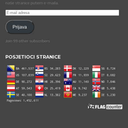
naše stranice putem e-maila.
E-
mail
adresa
Prijava
Join 99 other subscribers
POSJETIOCI STRANICE