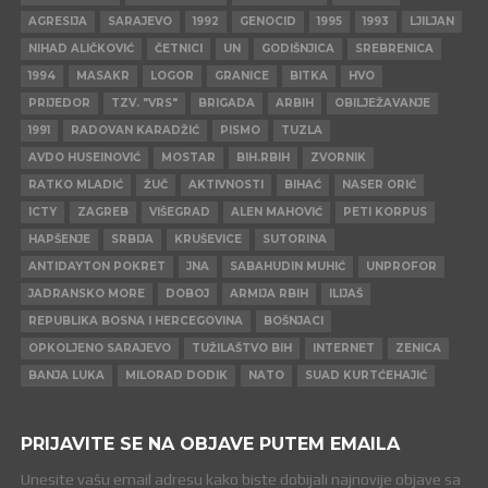
AGRESIJA
SARAJEVO
1992
GENOCID
1995
1993
LJILJAN
NIHAD ALIČKOVIĆ
ČETNICI
UN
GODIŠNJICA
SREBRENICA
1994
MASAKR
LOGOR
GRANICE
BITKA
HVO
PRIJEDOR
TZV. "VRS"
BRIGADA
ARBIH
OBILJEŽAVANJE
1991
RADOVAN KARADŽIĆ
PISMO
TUZLA
AVDO HUSEINOVIĆ
MOSTAR
BIH.RBIH
ZVORNIK
RATKO MLADIĆ
ŽUČ
AKTIVNOSTI
BIHAĆ
NASER ORIĆ
ICTY
ZAGREB
VIŠEGRAD
ALEN MAHOVIĆ
PETI KORPUS
HAPŠENJE
SRBIJA
KRUŠEVICE
SUTORINA
ANTIDAYTON POKRET
JNA
SABAHUDIN MUHIĆ
UNPROFOR
JADRANSKO MORE
DOBOJ
ARMIJA RBIH
ILIJAŠ
REPUBLIKA BOSNA I HERCEGOVINA
BOŠNJACI
OPKOLJENO SARAJEVO
TUŽILAŠTVO BIH
INTERNET
ZENICA
BANJA LUKA
MILORAD DODIK
NATO
SUAD KURTĆEHAJIĆ
PRIJAVITE SE NA OBJAVE PUTEM EMAILA
Unesite vašu email adresu kako biste dobijali najnovije objave sa