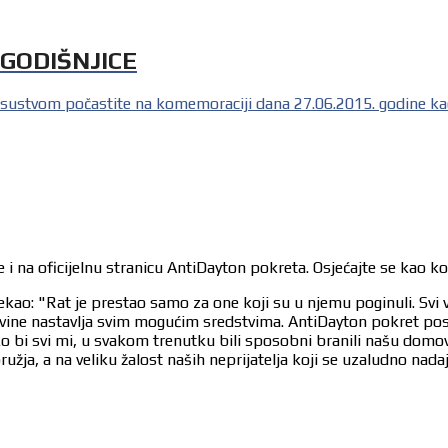
 GODIŠNJICE
isustvom počastite na komemoraciji dana 27.06.2015. godine kada
 i na oficijelnu stranicu AntiDayton pokreta. Osjećajte se kao k
ekao: "Rat je prestao samo za one koji su u njemu poginuli. Svi 
egovine nastavlja svim mogućim sredstvima. AntiDayton pokret po
ko bi svi mi, u svakom trenutku bili sposobni branili našu dom
užja, a na veliku žalost naših neprijatelja koji se uzaludno nad