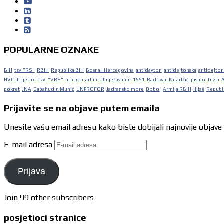
POPULARNE OZNAKE
BiH
tzv."RS"
RBiH
Republika BiH
Bosna i Hercegovina
antidayton
antidejtonska
antidejton
HVO
Prijedor
tzv. "VRS"
brigada
arbih
obilježavanje
1991
Radovan Karadžić
pismo
Tuzla
pokret
JNA
Sabahudin Muhić
UNPROFOR
Jadransko more
Doboj
Armija RBiH
Ilijaš
Republi
Prijavite se na objave putem emaila
Unesite vašu email adresu kako biste dobijali najnovije objave
E-mail adresa
Prijava
Join 99 other subscribers
posjetioci stranice