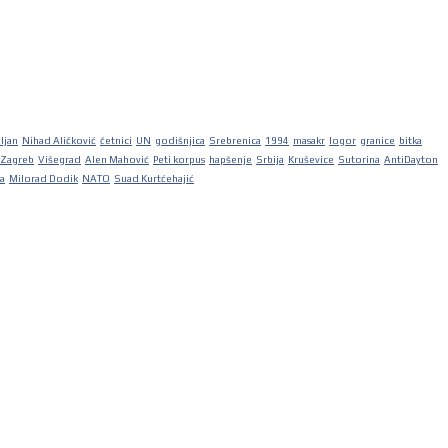
iljan
Nihad Aličković
četnici
UN
godišnjica
Srebrenica
1994
masakr
logor
granice
bitka
Zagreb
Višegrad
Alen Mahović
Peti korpus
hapšenje
Srbija
Kruševice
Sutorina
AntiDayton
ka
Milorad Dodik
NATO
Suad Kurtćehajić