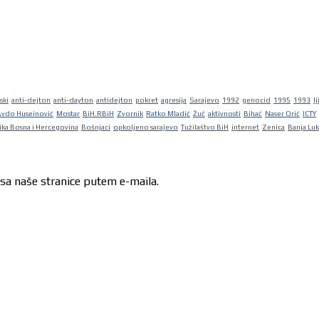
ski
anti-dejton
anti-dayton
antidejton
pokret
agresija
Sarajevo
1992
genocid
1995
1993
lj
Avdo Huseinović
Mostar
BiH.RBiH
Zvornik
Ratko Mladić
Žuč
aktivnosti
Bihać
Naser Orić
ICTY
ka Bosna i Hercegovina
Bošnjaci
opkoljeno sarajevo
Tužilaštvo BiH
internet
Zenica
Banja Lu
 sa naše stranice putem e-maila.