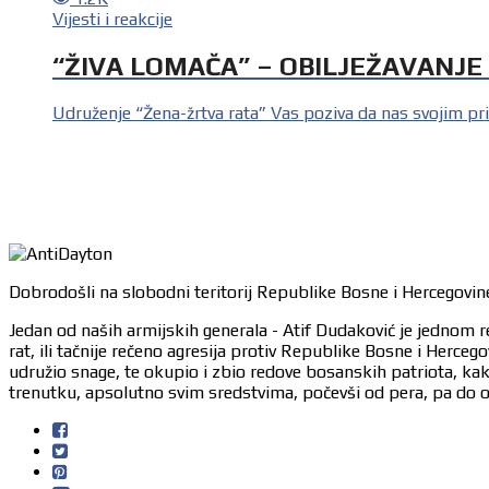
Vijesti i reakcije
“ŽIVA LOMAČA” – OBILJEŽAVANJE
Udruženje “Žena-žrtva rata” Vas poziva da nas svojim pr
Dobrodošli na slobodni teritorij Republike Bosne i Hercegovine
Jedan od naših armijskih generala - Atif Dudaković je jednom r
rat, ili tačnije rečeno agresija protiv Republike Bosne i Herc
udružio snage, te okupio i zbio redove bosanskih patriota, ka
trenutku, apsolutno svim sredstvima, počevši od pera, pa do or