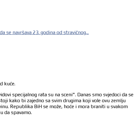
 se navršava 23. godina od stravičnog...
od kuće.
vidovi specijalnog rata su na sceni". Danas smo svjedoci da se
stoji kako bi zajedno sa svim drugima koji vole ovu zemlju
ovinu. Republika BiH se može, hoće i mora braniti u svakom
aju da spavamo.