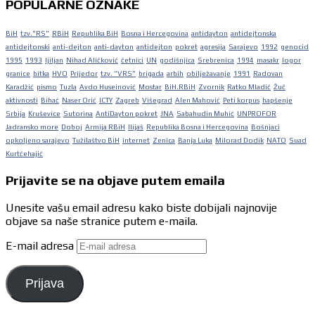
POPULARNE OZNAKE
BiH
tzv."RS"
RBiH
Republika BiH
Bosna i Hercegovina
antidayton
antidejtonska
antidejtonski
anti-dejton
anti-dayton
antidejton
pokret
agresija
Sarajevo
1992
genocid
1995
1993
ljiljan
Nihad Aličković
četnici
UN
godišnjica
Srebrenica
1994
masakr
logor
granice
bitka
HVO
Prijedor
tzv. "VRS"
brigada
arbih
obilježavanje
1991
Radovan
Karadžić
pismo
Tuzla
Avdo Huseinović
Mostar
BiH.RBiH
Zvornik
Ratko Mladić
Žuč
aktivnosti
Bihać
Naser Orić
ICTY
Zagreb
Višegrad
Alen Mahović
Peti korpus
hapšenje
Srbija
Kruševice
Sutorina
AntiDayton pokret
JNA
Sabahudin Muhić
UNPROFOR
Jadransko more
Doboj
Armija RBiH
Ilijaš
Republika Bosna i Hercegovina
Bošnjaci
opkoljeno sarajevo
Tužilaštvo BiH
internet
Zenica
Banja Luka
Milorad Dodik
NATO
Suad
Kurtćehajić
Prijavite se na objave putem emaila
Unesite vašu email adresu kako biste dobijali najnovije
objave sa naše stranice putem e-maila.
E-mail adresa
Prijava