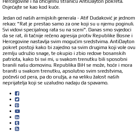
Hercegovine i na oficijelnu stranicu AntiDayton pokreta.
Osjećajte se kao kod kuće.
Jedan od naših armijskih generala - Atif Dudaković je jednom
rekao: "Rat je prestao samo za one koji su u njemu poginuli.
Svi vidovi specijalnog rata su na sceni". Danas smo svjedoci
da se rat, ili tačnije rečeno agresija protiv Republike Bosne i
Hercegovine nastavlja svim mogućim sredstvima. AntiDayton
pokret postoji kako bi zajedno sa svim drugima koji vole ovu
zemlju udružio snage, te okupio i zbio redove bosanskih
patriota, kako bi svi mi, u svakom trenutku bili sposobni
branili našu domovinu. Republika BiH se može, hoće i mora
braniti u svakom trenutku, apsolutno svim sredstvima,
počevši od pera, pa do oružja, a na veliku žalost naših
neprijatelja koji se uzaludno nadaju da spavamo.