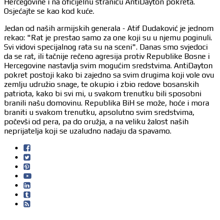
Hercegovine i na oficijelnu stranicu AntiDayton pokreta.
Osjećajte se kao kod kuće.
Jedan od naših armijskih generala - Atif Dudaković je jednom
rekao: "Rat je prestao samo za one koji su u njemu poginuli.
Svi vidovi specijalnog rata su na sceni". Danas smo svjedoci
da se rat, ili tačnije rečeno agresija protiv Republike Bosne i
Hercegovine nastavlja svim mogućim sredstvima. AntiDayton
pokret postoji kako bi zajedno sa svim drugima koji vole ovu
zemlju udružio snage, te okupio i zbio redove bosanskih
patriota, kako bi svi mi, u svakom trenutku bili sposobni
branili našu domovinu. Republika BiH se može, hoće i mora
braniti u svakom trenutku, apsolutno svim sredstvima,
počevši od pera, pa do oružja, a na veliku žalost naših
neprijatelja koji se uzaludno nadaju da spavamo.