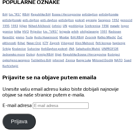
POPULARNE OZNAKE
BiH
tzv."RS"
RBiH
Republika BiH
Bosna i Hercegovina
antidayton
antidejtonska
antidejtonski
anti-dejton
anti-dayton
antidejton
pokret
agresija
Sarajevo
1992
genocid
1995
1993
ljiljan
Nihad Aličković
četnici
UN
godišnjica
Srebrenica
1994
masakr
logor
granice
bitka
HVO
Prijedor
tzv. "VRS"
brigada
arbih
obilježavanje
1991
Radovan
Karadžić
pismo
Tuzla
Avdo Huseinović
Mostar
BiH.RBiH
Zvornik
Ratko Mladić
Žuč
aktivnosti
Bihać
Naser Orić
ICTY
Zagreb
Višegrad
Alen Mahović
Peti korpus
hapšenje
Srbija
Kruševice
Sutorina
AntiDayton pokret
JNA
Sabahudin Muhić
UNPROFOR
Jadransko more
Doboj
Armija RBiH
Ilijaš
Republika Bosna i Hercegovina
Bošnjaci
opkoljeno sarajevo
Tužilaštvo BiH
internet
Zenica
Banja Luka
Milorad Dodik
NATO
Suad
Kurtćehajić
Prijavite se na objave putem emaila
Unesite vašu email adresu kako biste dobijali najnovije
objave sa naše stranice putem e-maila.
E-mail adresa
Prijava