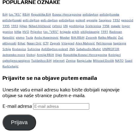
POPULARNE OZNAKE
BiH
tzv."RS"
RBiH
Republika BiH
Bosna i Hercegovina
antidayton
antidejtonska
antidejtonski
anti-dejton
anti-dayton
antidejton
pokret
agresija
Sarajevo
1992
genocid
1995
1993
ljiljan
Nihad Aličković
četnici
UN
godišnjica
Srebrenica
1994
masakr
logor
granice
bitka
HVO
Prijedor
tzv. "VRS"
brigada
arbih
obilježavanje
1991
Radovan
Karadžić
pismo
Tuzla
Avdo Huseinović
Mostar
BiH.RBiH
Zvornik
Ratko Mladić
Žuč
aktivnosti
Bihać
Naser Orić
ICTY
Zagreb
Višegrad
Alen Mahović
Peti korpus
hapšenje
Srbija
Kruševice
Sutorina
AntiDayton pokret
JNA
Sabahudin Muhić
UNPROFOR
Jadransko more
Doboj
Armija RBiH
Ilijaš
Republika Bosna i Hercegovina
Bošnjaci
opkoljeno sarajevo
Tužilaštvo BiH
internet
Zenica
Banja Luka
Milorad Dodik
NATO
Suad
Kurtćehajić
Prijavite se na objave putem emaila
Unesite vašu email adresu kako biste dobijali najnovije
objave sa naše stranice putem e-maila.
E-mail adresa
Prijava