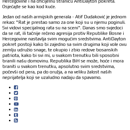
Hercegovine i na oficijelnu stranicu AntiDayton pokreta.
Osjećajte se kao kod kuće.
Jedan od naših armijskih generala - Atif Dudaković je jednom
rekao: "Rat je prestao samo za one koji su u njemu poginuli.
Svi vidovi specijalnog rata su na sceni". Danas smo svjedoci
da se rat, ili tačnije rečeno agresija protiv Republike Bosne i
Hercegovine nastavlja svim mogućim sredstvima. AntiDayton
pokret postoji kako bi zajedno sa svim drugima koji vole ovu
zemlju udružio snage, te okupio i zbio redove bosanskih
patriota, kako bi svi mi, u svakom trenutku bili sposobni
branili našu domovinu. Republika BiH se može, hoće i mora
braniti u svakom trenutku, apsolutno svim sredstvima,
počevši od pera, pa do oružja, a na veliku žalost naših
neprijatelja koji se uzaludno nadaju da spavamo.