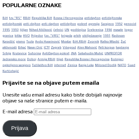
POPULARNE OZNAKE
BiH
tzv."RS"
RBiH
Republika BiH
Bosna i Hercegovina
antidayton
antidejtonska
antidejtonski
anti-dejton
anti-dayton
antidejton
pokret
agresija
Sarajevo
1992
genocid
1995
1993
ljiljan
Nihad Aličković
četnici
UN
godišnjica
Srebrenica
1994
masakr
logor
granice
bitka
HVO
Prijedor
tzv. "VRS"
brigada
arbih
obilježavanje
1991
Radovan
Karadžić
pismo
Tuzla
Avdo Huseinović
Mostar
BiH.RBiH
Zvornik
Ratko Mladić
Žuč
aktivnosti
Bihać
Naser Orić
ICTY
Zagreb
Višegrad
Alen Mahović
Peti korpus
hapšenje
Srbija
Kruševice
Sutorina
AntiDayton pokret
JNA
Sabahudin Muhić
UNPROFOR
Jadransko more
Doboj
Armija RBiH
Ilijaš
Republika Bosna i Hercegovina
Bošnjaci
opkoljeno sarajevo
Tužilaštvo BiH
internet
Zenica
Banja Luka
Milorad Dodik
NATO
Suad
Kurtćehajić
Prijavite se na objave putem emaila
Unesite vašu email adresu kako biste dobijali najnovije
objave sa naše stranice putem e-maila.
E-mail adresa
Prijava