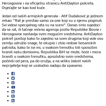
Hercegovine i na oficijelnu stranicu AntiDayton pokreta.
Osjećajte se kao kod kuće.
Jedan od naših armijskih generala - Atif Dudaković je jednom
rekao: "Rat je prestao samo za one koji su u njemu poginuli.
Svi vidovi specijalnog rata su na sceni". Danas smo svjedoci
da se rat, ili tačnije rečeno agresija protiv Republike Bosne i
Hercegovine nastavlja svim mogućim sredstvima. AntiDayton
pokret postoji kako bi zajedno sa svim drugima koji vole ovu
zemlju udružio snage, te okupio i zbio redove bosanskih
patriota, kako bi svi mi, u svakom trenutku bili sposobni
branili našu domovinu. Republika BiH se može, hoće i mora
braniti u svakom trenutku, apsolutno svim sredstvima,
počevši od pera, pa do oružja, a na veliku žalost naših
neprijatelja koji se uzaludno nadaju da spavamo.