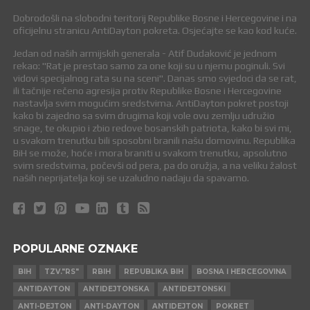
Dobrodošli na slobodni teritorij Republike Bosne i Hercegovine i na
oficijelnu stranicu AntiDayton pokreta. Osjećajte se kao kod kuće.
Jedan od naših armijskih generala - Atif Dudaković je jednom
rekao: "Rat je prestao samo za one koji su u njemu poginuli. Svi
vidovi specijalnog rata su na sceni". Danas smo svjedoci da se rat,
ili tačnije rečeno agresija protiv Republike Bosne i Hercegovine
nastavlja svim mogućim sredstvima. AntiDayton pokret postoji
kako bi zajedno sa svim drugima koji vole ovu zemlju udružio
snage, te okupio i zbio redove bosanskih patriota, kako bi svi mi,
u svakom trenutku bili sposobni branili našu domovinu. Republika
BiH se može, hoće i mora braniti u svakom trenutku, apsolutno
svim sredstvima, počevši od pera, pa do oružja, a na veliku žalost
naših neprijatelja koji se uzaludno nadaju da spavamo.
POPULARNE OZNAKE
BIH
TZV."RS"
RBIH
REPUBLIKA BIH
BOSNA I HERCEGOVINA
ANTIDAYTON
ANTIDEJTONSKA
ANTIDEJTONSKI
ANTI-DEJTON
ANTI-DAYTON
ANTIDEJTON
POKRET