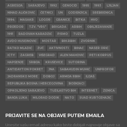
AGRESIJA
SARAJEVO
1992
GENOCID
1995
1993
LJILJAN
NIHAD ALIČKOVIĆ
ČETNICI
UN
GODIŠNJICA
SREBRENICA
1994
MASAKR
LOGOR
GRANICE
BITKA
HVO
PRIJEDOR
TZV. "VRS"
BRIGADA
ARBIH
OBILJEŽAVANJE
1991
RADOVAN KARADŽIĆ
PISMO
TUZLA
AVDO HUSEINOVIĆ
MOSTAR
BIH.RBIH
ZVORNIK
RATKO MLADIĆ
ŽUČ
AKTIVNOSTI
BIHAĆ
NASER ORIĆ
ICTY
ZAGREB
VIŠEGRAD
ALEN MAHOVIĆ
PETI KORPUS
HAPŠENJE
SRBIJA
KRUŠEVICE
SUTORINA
ANTIDAYTON POKRET
JNA
SABAHUDIN MUHIĆ
UNPROFOR
JADRANSKO MORE
DOBOJ
ARMIJA RBIH
ILIJAŠ
REPUBLIKA BOSNA I HERCEGOVINA
BOŠNJACI
OPKOLJENO SARAJEVO
TUŽILAŠTVO BIH
INTERNET
ZENICA
BANJA LUKA
MILORAD DODIK
NATO
SUAD KURTĆEHAJIĆ
PRIJAVITE SE NA OBJAVE PUTEM EMAILA
Unesite vašu email adresu kako biste dobijali najnovije objave sa