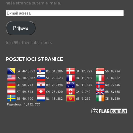
naše stranice putem e-maila.
E-
mail
adresa
Prijava
Join 99 other subscribers
POSJETIOCI STRANICE