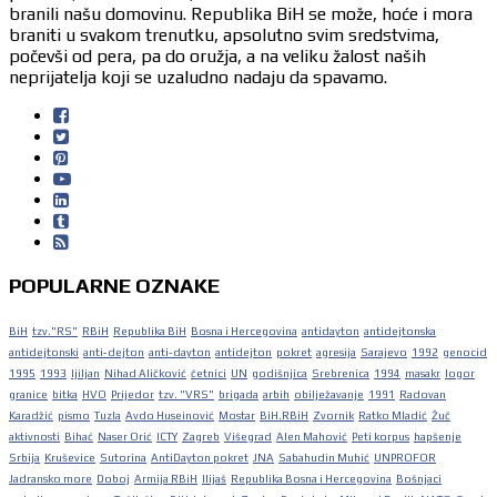
branili našu domovinu. Republika BiH se može, hoće i mora
braniti u svakom trenutku, apsolutno svim sredstvima,
počevši od pera, pa do oružja, a na veliku žalost naših
neprijatelja koji se uzaludno nadaju da spavamo.
POPULARNE OZNAKE
BiH
tzv."RS"
RBiH
Republika BiH
Bosna i Hercegovina
antidayton
antidejtonska
antidejtonski
anti-dejton
anti-dayton
antidejton
pokret
agresija
Sarajevo
1992
genocid
1995
1993
ljiljan
Nihad Aličković
četnici
UN
godišnjica
Srebrenica
1994
masakr
logor
granice
bitka
HVO
Prijedor
tzv. "VRS"
brigada
arbih
obilježavanje
1991
Radovan
Karadžić
pismo
Tuzla
Avdo Huseinović
Mostar
BiH.RBiH
Zvornik
Ratko Mladić
Žuč
aktivnosti
Bihać
Naser Orić
ICTY
Zagreb
Višegrad
Alen Mahović
Peti korpus
hapšenje
Srbija
Kruševice
Sutorina
AntiDayton pokret
JNA
Sabahudin Muhić
UNPROFOR
Jadransko more
Doboj
Armija RBiH
Ilijaš
Republika Bosna i Hercegovina
Bošnjaci