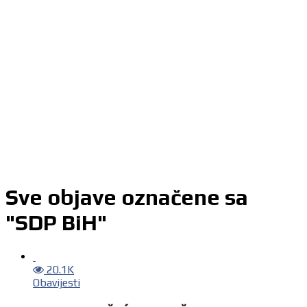
Sve objave označene sa
"SDP BiH"
20.1K
Obavijesti