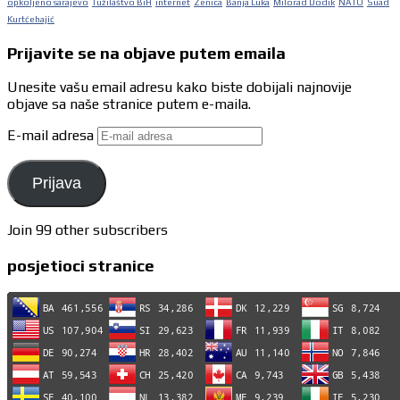
opkoljeno sarajevo
Tužilaštvo BiH
internet
Zenica
Banja Luka
Milorad Dodik
NATO
Suad
Kurtćehajić
Prijavite se na objave putem emaila
Unesite vašu email adresu kako biste dobijali najnovije
objave sa naše stranice putem e-maila.
E-mail adresa
Prijava
Join 99 other subscribers
posjetioci stranice