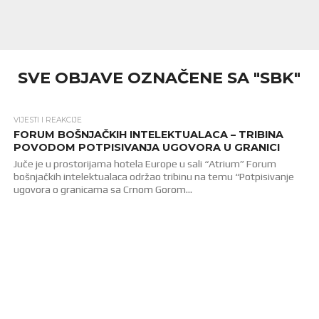
SVE OBJAVE OZNAČENE SA "SBK"
VIJESTI I REAKCIJE
1.3K
FORUM BOŠNJAČKIH INTELEKTUALACA – TRIBINA
POVODOM POTPISIVANJA UGOVORA U GRANICI
Juče je u prostorijama hotela Europe u sali “Atrium” Forum
bošnjačkih intelektualaca održao tribinu na temu “Potpisivanje
ugovora o granicama sa Crnom Gorom...