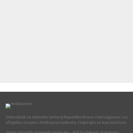
Dobrodošli na slobodni teritorij Republike Bosne i Hercegovine i na
oficijelnu stranicu AntiDayton pokreta. Osjećajte se kao kod kuće.
Jedan od naših armijskih generala - Atif Dudaković je jednom