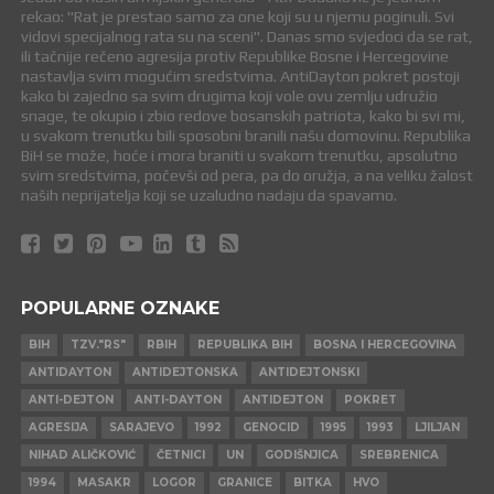
rekao: "Rat je prestao samo za one koji su u njemu poginuli. Svi
vidovi specijalnog rata su na sceni". Danas smo svjedoci da se rat,
ili tačnije rečeno agresija protiv Republike Bosne i Hercegovine
nastavlja svim mogućim sredstvima. AntiDayton pokret postoji
kako bi zajedno sa svim drugima koji vole ovu zemlju udružio
snage, te okupio i zbio redove bosanskih patriota, kako bi svi mi,
u svakom trenutku bili sposobni branili našu domovinu. Republika
BiH se može, hoće i mora braniti u svakom trenutku, apsolutno
svim sredstvima, počevši od pera, pa do oružja, a na veliku žalost
naših neprijatelja koji se uzaludno nadaju da spavamo.
POPULARNE OZNAKE
BIH
TZV."RS"
RBIH
REPUBLIKA BIH
BOSNA I HERCEGOVINA
ANTIDAYTON
ANTIDEJTONSKA
ANTIDEJTONSKI
ANTI-DEJTON
ANTI-DAYTON
ANTIDEJTON
POKRET
AGRESIJA
SARAJEVO
1992
GENOCID
1995
1993
LJILJAN
NIHAD ALIČKOVIĆ
ČETNICI
UN
GODIŠNJICA
SREBRENICA
1994
MASAKR
LOGOR
GRANICE
BITKA
HVO