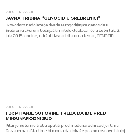
VIJESTI I REAKCIJE
1.2K
JAVNA TRIBINA “GENOCID U SREBRENICI”
Povodom nadolazeće dvadesetogodišnjice genocida u
Srebrenici „Forum bošnjačkih intelektualaca“ će u četvrtak, 2.
jula 2015. godine, održati Javnu tribinu na temu „GENOCID...
VIJESTI I REAKCIJE
1.2K
FBI: PITANJE SUTORINE TREBA DA IDE PRED
MEĐUNARODNI SUD
Pitanje Sutorine treba uputiti pred međunarodni sud jer Crna
Gora nema ništa čime bi mogla da dokaže po kom osnovu bi njoj