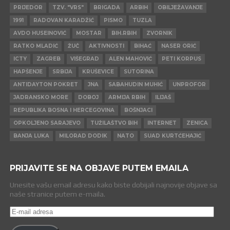
PRIJEDOR
TZV. "VRS"
BRIGADA
ARBIH
OBILJEŽAVANJE
1991
RADOVAN KARADŽIĆ
PISMO
TUZLA
AVDO HUSEINOVIĆ
MOSTAR
BIH.RBIH
ZVORNIK
RATKO MLADIĆ
ŽUČ
AKTIVNOSTI
BIHAĆ
NASER ORIĆ
ICTY
ZAGREB
VIŠEGRAD
ALEN MAHOVIĆ
PETI KORPUS
HAPŠENJE
SRBIJA
KRUŠEVICE
SUTORINA
ANTIDAYTON POKRET
JNA
SABAHUDIN MUHIĆ
UNPROFOR
JADRANSKO MORE
DOBOJ
ARMIJA RBIH
ILIJAŠ
REPUBLIKA BOSNA I HERCEGOVINA
BOŠNJACI
OPKOLJENO SARAJEVO
TUŽILAŠTVO BIH
INTERNET
ZENICA
BANJA LUKA
MILORAD DODIK
NATO
SUAD KURTĆEHAJIĆ
PRIJAVITE SE NA OBJAVE PUTEM EMAILA
Unesite vašu email adresu kako biste dobijali najnovije objave sa
naše stranice putem e-maila.
E-
mail
adresa