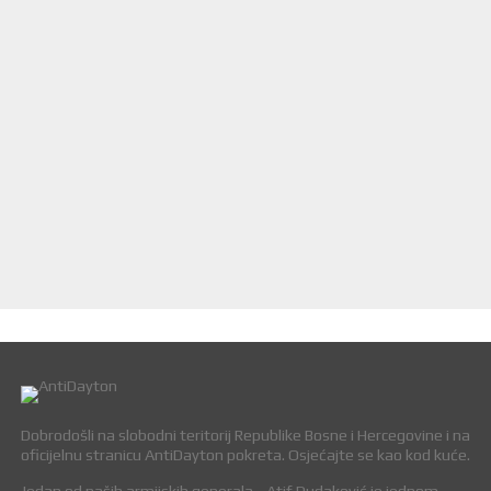
Dobrodošli na slobodni teritorij Republike Bosne i Hercegovine i na
oficijelnu stranicu AntiDayton pokreta. Osjećajte se kao kod kuće.