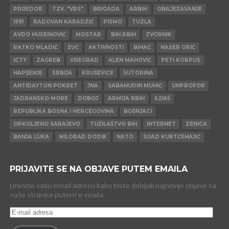
PRIJEDOR
TZV. "VRS"
BRIGADA
ARBIH
OBILJEŽAVANJE
1991
RADOVAN KARADŽIĆ
PISMO
TUZLA
AVDO HUSEINOVIĆ
MOSTAR
BIH.RBIH
ZVORNIK
RATKO MLADIĆ
ŽUČ
AKTIVNOSTI
BIHAĆ
NASER ORIĆ
ICTY
ZAGREB
VIŠEGRAD
ALEN MAHOVIĆ
PETI KORPUS
HAPŠENJE
SRBIJA
KRUŠEVICE
SUTORINA
ANTIDAYTON POKRET
JNA
SABAHUDIN MUHIĆ
UNPROFOR
JADRANSKO MORE
DOBOJ
ARMIJA RBIH
ILIJAŠ
REPUBLIKA BOSNA I HERCEGOVINA
BOŠNJACI
OPKOLJENO SARAJEVO
TUŽILAŠTVO BIH
INTERNET
ZENICA
BANJA LUKA
MILORAD DODIK
NATO
SUAD KURTĆEHAJIĆ
PRIJAVITE SE NA OBJAVE PUTEM EMAILA
Unesite vašu email adresu kako biste dobijali najnovije objave sa
naše stranice putem e-maila.
E-
mail