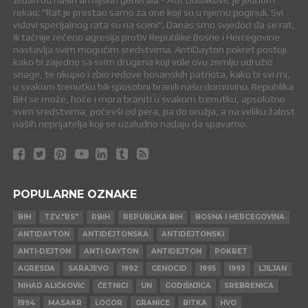
Jedan od naših armijskih generala - Atif Dudaković je jednom
rekao: "Rat je prestao samo za one koji su u njemu poginuli. Svi
vidovi specijalnog rata su na sceni". Danas smo svjedoci da se rat,
ili tačnije rečeno agresija protiv Republike Bosne i Hercegovine
nastavlja svim mogućim sredstvima. AntiDayton pokret postoji
kako bi zajedno sa svim drugima koji vole ovu zemlju udružio
snage, te okupio i zbio redove bosanskih patriota, kako bi svi mi,
u svakom trenutku bili sposobni branili našu domovinu. Republika
BiH se može, hoće i mora braniti u svakom trenutku, apsolutno
svim sredstvima, počevši od pera, pa do oružja, a na veliku žalost
naših neprijatelja koji se uzaludno nadaju da spavamo.
POPULARNE OZNAKE
BIH
TZV."RS"
RBIH
REPUBLIKA BIH
BOSNA I HERCEGOVINA
ANTIDAYTON
ANTIDEJTONSKA
ANTIDEJTONSKI
ANTI-DEJTON
ANTI-DAYTON
ANTIDEJTON
POKRET
AGRESIJA
SARAJEVO
1992
GENOCID
1995
1993
LJILJAN
NIHAD ALIČKOVIĆ
ČETNICI
UN
GODIŠNJICA
SREBRENICA
1994
MASAKR
LOGOR
GRANICE
BITKA
HVO