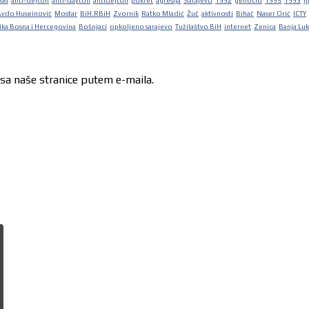
ski
anti-dejton
anti-dayton
antidejton
pokret
agresija
Sarajevo
1992
genocid
1995
1993
lj
Avdo Huseinović
Mostar
BiH.RBiH
Zvornik
Ratko Mladić
Žuč
aktivnosti
Bihać
Naser Orić
ICTY
ka Bosna i Hercegovina
Bošnjaci
opkoljeno sarajevo
Tužilaštvo BiH
internet
Zenica
Banja Lu
 sa naše stranice putem e-maila.