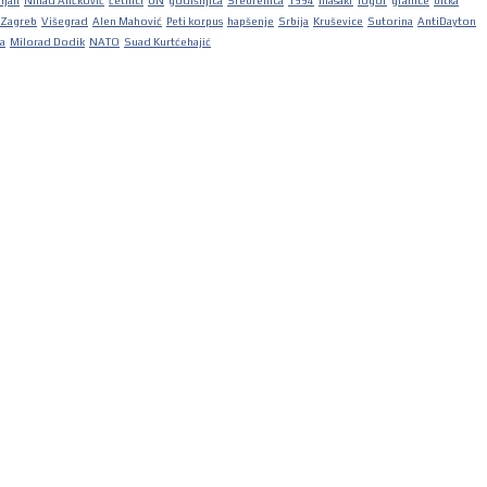
iljan
Nihad Aličković
četnici
UN
godišnjica
Srebrenica
1994
masakr
logor
granice
bitka
Zagreb
Višegrad
Alen Mahović
Peti korpus
hapšenje
Srbija
Kruševice
Sutorina
AntiDayton
ka
Milorad Dodik
NATO
Suad Kurtćehajić