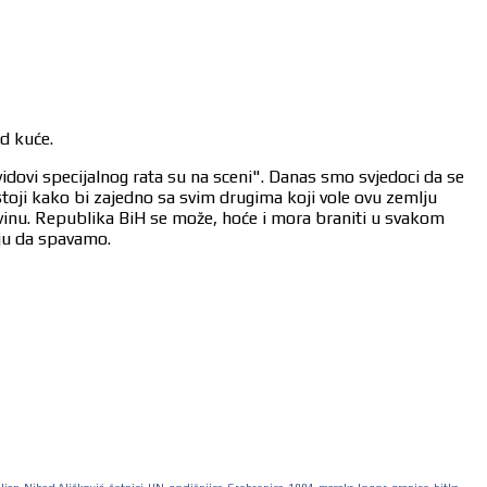
od kuće.
vidovi specijalnog rata su na sceni". Danas smo svjedoci da se
stoji kako bi zajedno sa svim drugima koji vole ovu zemlju
ovinu. Republika BiH se može, hoće i mora braniti u svakom
aju da spavamo.