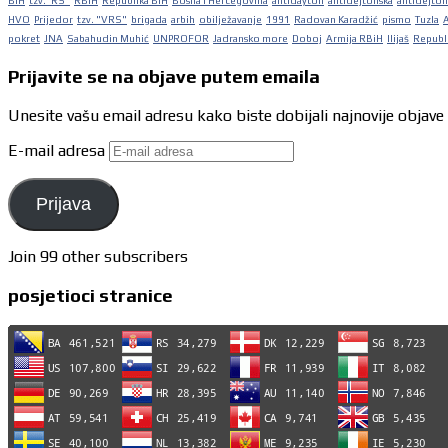
BiH
tzv."RS"
RBiH
Republika BiH
Bosna i Hercegovina
antidayton
antidejtonska
antidejton
HVO
Prijedor
tzv. "VRS"
brigada
arbih
obilježavanje
1991
Radovan Karadžić
pismo
Tuzla
pokret
JNA
Sabahudin Muhić
UNPROFOR
Jadransko more
Doboj
Armija RBiH
Ilijaš
Republi
Prijavite se na objave putem emaila
Unesite vašu email adresu kako biste dobijali najnovije objave
E-mail adresa
Prijava
Join 99 other subscribers
posjetioci stranice