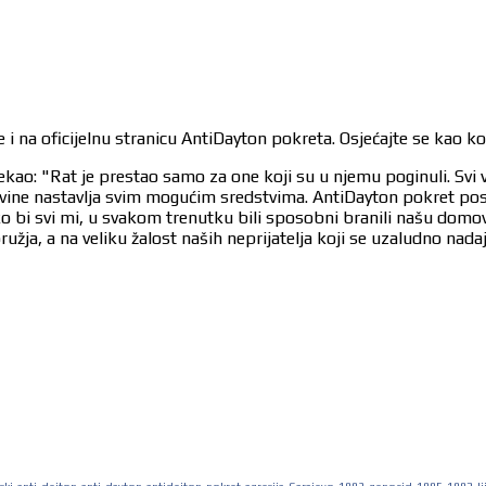
 i na oficijelnu stranicu AntiDayton pokreta. Osjećajte se kao k
ekao: "Rat je prestao samo za one koji su u njemu poginuli. Svi 
egovine nastavlja svim mogućim sredstvima. AntiDayton pokret po
ko bi svi mi, u svakom trenutku bili sposobni branili našu dom
užja, a na veliku žalost naših neprijatelja koji se uzaludno nad