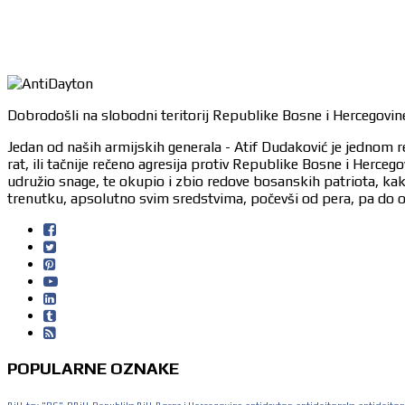
Dobrodošli na slobodni teritorij Republike Bosne i Hercegovine
Jedan od naših armijskih generala - Atif Dudaković je jednom r
rat, ili tačnije rečeno agresija protiv Republike Bosne i Herc
udružio snage, te okupio i zbio redove bosanskih patriota, ka
trenutku, apsolutno svim sredstvima, počevši od pera, pa do or
POPULARNE OZNAKE