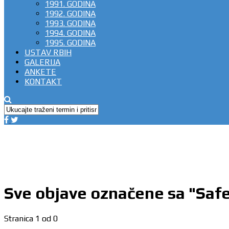
1991. GODINA
1992. GODINA
1993. GODINA
1994. GODINA
1995. GODINA
USTAV RBIH
GALERIJA
ANKETE
KONTAKT
Sve objave označene sa "Safe
Stranica 1 od 0