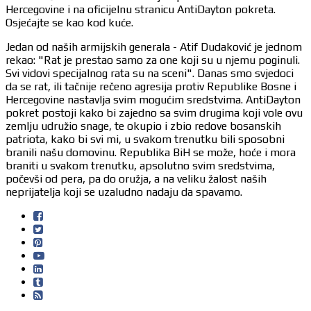
Hercegovine i na oficijelnu stranicu AntiDayton pokreta.
Osjećajte se kao kod kuće.
Jedan od naših armijskih generala - Atif Dudaković je jednom
rekao: "Rat je prestao samo za one koji su u njemu poginuli.
Svi vidovi specijalnog rata su na sceni". Danas smo svjedoci
da se rat, ili tačnije rečeno agresija protiv Republike Bosne i
Hercegovine nastavlja svim mogućim sredstvima. AntiDayton
pokret postoji kako bi zajedno sa svim drugima koji vole ovu
zemlju udružio snage, te okupio i zbio redove bosanskih
patriota, kako bi svi mi, u svakom trenutku bili sposobni
branili našu domovinu. Republika BiH se može, hoće i mora
braniti u svakom trenutku, apsolutno svim sredstvima,
počevši od pera, pa do oružja, a na veliku žalost naših
neprijatelja koji se uzaludno nadaju da spavamo.