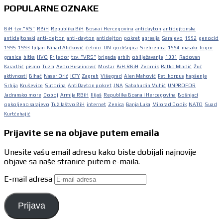
POPULARNE OZNAKE
BiH
tzv."RS"
RBiH
Republika BiH
Bosna i Hercegovina
antidayton
antidejtonska
antidejtonski
anti-dejton
anti-dayton
antidejton
pokret
agresija
Sarajevo
1992
genocid
1995
1993
ljiljan
Nihad Aličković
četnici
UN
godišnjica
Srebrenica
1994
masakr
logor
granice
bitka
HVO
Prijedor
tzv. "VRS"
brigada
arbih
obilježavanje
1991
Radovan
Karadžić
pismo
Tuzla
Avdo Huseinović
Mostar
BiH.RBiH
Zvornik
Ratko Mladić
Žuč
aktivnosti
Bihać
Naser Orić
ICTY
Zagreb
Višegrad
Alen Mahović
Peti korpus
hapšenje
Srbija
Kruševice
Sutorina
AntiDayton pokret
JNA
Sabahudin Muhić
UNPROFOR
Jadransko more
Doboj
Armija RBiH
Ilijaš
Republika Bosna i Hercegovina
Bošnjaci
opkoljeno sarajevo
Tužilaštvo BiH
internet
Zenica
Banja Luka
Milorad Dodik
NATO
Suad
Kurtćehajić
Prijavite se na objave putem emaila
Unesite vašu email adresu kako biste dobijali najnovije
objave sa naše stranice putem e-maila.
E-mail adresa
Prijava