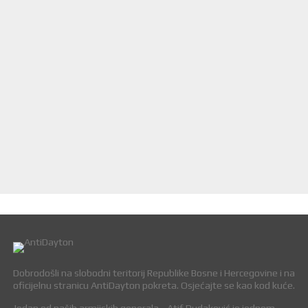
Dobrodošli na slobodni teritorij Republike Bosne i Hercegovine i na
oficijelnu stranicu AntiDayton pokreta. Osjećajte se kao kod kuće.