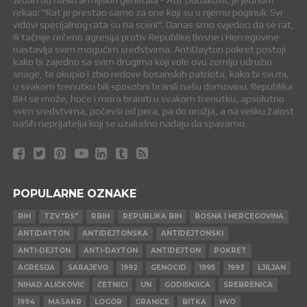
Jedan od naših armijskih generala - Atif Dudaković je jednom
rekao: "Rat je prestao samo za one koji su u njemu poginuli. Svi
vidovi specijalnog rata su na sceni". Danas smo svjedoci da se rat,
ili tačnije rečeno agresija protiv Republike Bosne i Hercegovine
nastavlja svim mogućim sredstvima. AntiDayton pokret postoji
kako bi zajedno sa svim drugima koji vole ovu zemlju udružio
snage, te okupio i zbio redove bosanskih patriota, kako bi svi mi,
u svakom trenutku bili sposobni branili našu domovinu. Republika
BiH se može, hoće i mora braniti u svakom trenutku, apsolutno
svim sredstvima, počevši od pera, pa do oružja, a na veliku žalost
naših neprijatelja koji se uzaludno nadaju da spavamo.
POPULARNE OZNAKE
BIH
TZV."RS"
RBIH
REPUBLIKA BIH
BOSNA I HERCEGOVINA
ANTIDAYTON
ANTIDEJTONSKA
ANTIDEJTONSKI
ANTI-DEJTON
ANTI-DAYTON
ANTIDEJTON
POKRET
AGRESIJA
SARAJEVO
1992
GENOCID
1995
1993
LJILJAN
NIHAD ALIČKOVIĆ
ČETNICI
UN
GODIŠNJICA
SREBRENICA
1994
MASAKR
LOGOR
GRANICE
BITKA
HVO