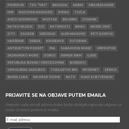
PRIJEDOR
TZV. "VRS"
BRIGADA
ARBIH
OBILJEŽAVANJE
1991
RADOVAN KARADŽIĆ
PISMO
TUZLA
AVDO HUSEINOVIĆ
MOSTAR
BIH.RBIH
ZVORNIK
RATKO MLADIĆ
ŽUČ
AKTIVNOSTI
BIHAĆ
NASER ORIĆ
ICTY
ZAGREB
VIŠEGRAD
ALEN MAHOVIĆ
PETI KORPUS
HAPŠENJE
SRBIJA
KRUŠEVICE
SUTORINA
ANTIDAYTON POKRET
JNA
SABAHUDIN MUHIĆ
UNPROFOR
JADRANSKO MORE
DOBOJ
ARMIJA RBIH
ILIJAŠ
REPUBLIKA BOSNA I HERCEGOVINA
BOŠNJACI
OPKOLJENO SARAJEVO
TUŽILAŠTVO BIH
INTERNET
ZENICA
BANJA LUKA
MILORAD DODIK
NATO
SUAD KURTĆEHAJIĆ
PRIJAVITE SE NA OBJAVE PUTEM EMAILA
Unesite vašu email adresu kako biste dobijali najnovije objave sa
naše stranice putem e-maila.
E-
mail