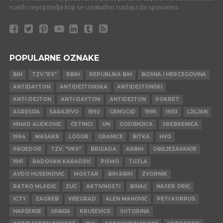
naših neprijatelja koji se uzaludno nadaju da spavamo.
POPULARNE OZNAKE
BIH
TZV."RS"
RBIH
REPUBLIKA BIH
BOSNA I HERCEGOVINA
ANTIDAYTON
ANTIDEJTONSKA
ANTIDEJTONSKI
ANTI-DEJTON
ANTI-DAYTON
ANTIDEJTON
POKRET
AGRESIJA
SARAJEVO
1992
GENOCID
1995
1993
LJILJAN
NIHAD ALIČKOVIĆ
ČETNICI
UN
GODIŠNJICA
SREBRENICA
1994
MASAKR
LOGOR
GRANICE
BITKA
HVO
PRIJEDOR
TZV. "VRS"
BRIGADA
ARBIH
OBILJEŽAVANJE
1991
RADOVAN KARADŽIĆ
PISMO
TUZLA
AVDO HUSEINOVIĆ
MOSTAR
BIH.RBIH
ZVORNIK
RATKO MLADIĆ
ŽUČ
AKTIVNOSTI
BIHAĆ
NASER ORIĆ
ICTY
ZAGREB
VIŠEGRAD
ALEN MAHOVIĆ
PETI KORPUS
HAPŠENJE
SRBIJA
KRUŠEVICE
SUTORINA