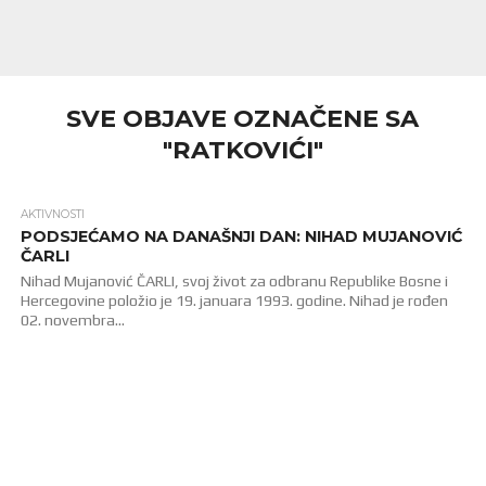
SVE OBJAVE OZNAČENE SA
"RATKOVIĆI"
AKTIVNOSTI
1.7K
PODSJEĆAMO NA DANAŠNJI DAN: NIHAD MUJANOVIĆ
ČARLI
Nihad Mujanović ČARLI, svoj život za odbranu Republike Bosne i
Hercegovine položio je 19. januara 1993. godine. Nihad je rođen
02. novembra...