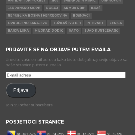
ANTIDAYTON POKRET
JNA
SABAHUDIN MUHIĆ
UNPROFOR
JADRANSKO MORE
DOBOJ
ARMIJA RBIH
ILIJAŠ
REPUBLIKA BOSNA I HERCEGOVINA
BOŠNJACI
OPKOLJENO SARAJEVO
TUŽILAŠTVO BIH
INTERNET
ZENICA
BANJA LUKA
MILORAD DODIK
NATO
SUAD KURTĆEHAJIĆ
PRIJAVITE SE NA OBJAVE PUTEM EMAILA
Unesite vašu email adresu kako biste dobijali najnovije objave sa
naše stranice putem e-maila.
E-
mail
adresa
Prijava
Join 99 other subscribers
POSJETIOCI STRANICE