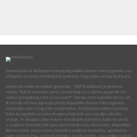
Dobrodošli na slobodni teritorij Republike Bosne i Hercegovine i na
oficijelnu stranicu AntiDayton pokreta. Osjećajte se kao kod kuće.
Jedan od naših armijskih generala - Atif Dudaković je jednom
rekao: "Rat je prestao samo za one koji su u njemu poginuli. Svi
vidovi specijalnog rata su na sceni". Danas smo svjedoci da se rat,
ili tačnije rečeno agresija protiv Republike Bosne i Hercegovine
nastavlja svim mogućim sredstvima. AntiDayton pokret postoji
kako bi zajedno sa svim drugima koji vole ovu zemlju udružio
snage, te okupio i zbio redove bosanskih patriota, kako bi svi mi,
u svakom trenutku bili sposobni branili našu domovinu. Republika
BiH se može, hoće i mora braniti u svakom trenutku, apsolutno
svim sredstvima, počevši od pera, pa do oružja, a na veliku žalost