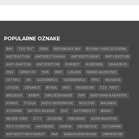
POPULARNE OZNAKE
BIH
TZV."RS"
RBIH
REPUBLIKA BIH
BOSNA I HERCEGOVINA
ANTIDAYTON
ANTIDEJTONSKA
ANTIDEJTONSKI
ANTI-DEJTON
ANTI-DAYTON
ANTIDEJTON
POKRET
AGRESIJA
SARAJEVO
1992
GENOCID
1995
1993
LJILJAN
NIHAD ALIČKOVIĆ
ČETNICI
UN
GODIŠNJICA
SREBRENICA
1994
MASAKR
LOGOR
GRANICE
BITKA
HVO
PRIJEDOR
TZV. "VRS"
BRIGADA
ARBIH
OBILJEŽAVANJE
1991
RADOVAN KARADŽIĆ
PISMO
TUZLA
AVDO HUSEINOVIĆ
MOSTAR
BIH.RBIH
ZVORNIK
RATKO MLADIĆ
ŽUČ
AKTIVNOSTI
BIHAĆ
NASER ORIĆ
ICTY
ZAGREB
VIŠEGRAD
ALEN MAHOVIĆ
PETI KORPUS
HAPŠENJE
SRBIJA
KRUŠEVICE
SUTORINA
ANTIDAYTON POKRET
JNA
SABAHUDIN MUHIĆ
UNPROFOR