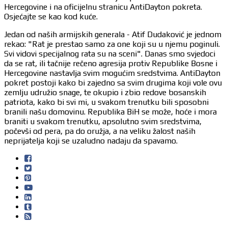
Hercegovine i na oficijelnu stranicu AntiDayton pokreta.
Osjećajte se kao kod kuće.
Jedan od naših armijskih generala - Atif Dudaković je jednom
rekao: "Rat je prestao samo za one koji su u njemu poginuli.
Svi vidovi specijalnog rata su na sceni". Danas smo svjedoci
da se rat, ili tačnije rečeno agresija protiv Republike Bosne i
Hercegovine nastavlja svim mogućim sredstvima. AntiDayton
pokret postoji kako bi zajedno sa svim drugima koji vole ovu
zemlju udružio snage, te okupio i zbio redove bosanskih
patriota, kako bi svi mi, u svakom trenutku bili sposobni
branili našu domovinu. Republika BiH se može, hoće i mora
braniti u svakom trenutku, apsolutno svim sredstvima,
počevši od pera, pa do oružja, a na veliku žalost naših
neprijatelja koji se uzaludno nadaju da spavamo.