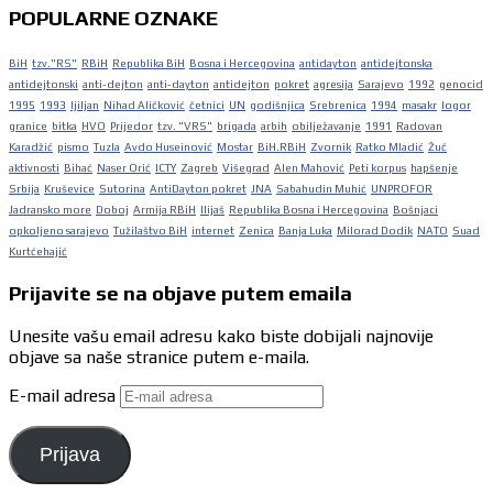
POPULARNE OZNAKE
BiH
tzv."RS"
RBiH
Republika BiH
Bosna i Hercegovina
antidayton
antidejtonska
antidejtonski
anti-dejton
anti-dayton
antidejton
pokret
agresija
Sarajevo
1992
genocid
1995
1993
ljiljan
Nihad Aličković
četnici
UN
godišnjica
Srebrenica
1994
masakr
logor
granice
bitka
HVO
Prijedor
tzv. "VRS"
brigada
arbih
obilježavanje
1991
Radovan
Karadžić
pismo
Tuzla
Avdo Huseinović
Mostar
BiH.RBiH
Zvornik
Ratko Mladić
Žuč
aktivnosti
Bihać
Naser Orić
ICTY
Zagreb
Višegrad
Alen Mahović
Peti korpus
hapšenje
Srbija
Kruševice
Sutorina
AntiDayton pokret
JNA
Sabahudin Muhić
UNPROFOR
Jadransko more
Doboj
Armija RBiH
Ilijaš
Republika Bosna i Hercegovina
Bošnjaci
opkoljeno sarajevo
Tužilaštvo BiH
internet
Zenica
Banja Luka
Milorad Dodik
NATO
Suad
Kurtćehajić
Prijavite se na objave putem emaila
Unesite vašu email adresu kako biste dobijali najnovije
objave sa naše stranice putem e-maila.
E-mail adresa
Prijava