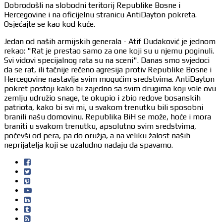
Dobrodošli na slobodni teritorij Republike Bosne i
Hercegovine i na oficijelnu stranicu AntiDayton pokreta.
Osjećajte se kao kod kuće.
Jedan od naših armijskih generala - Atif Dudaković je jednom
rekao: "Rat je prestao samo za one koji su u njemu poginuli.
Svi vidovi specijalnog rata su na sceni". Danas smo svjedoci
da se rat, ili tačnije rečeno agresija protiv Republike Bosne i
Hercegovine nastavlja svim mogućim sredstvima. AntiDayton
pokret postoji kako bi zajedno sa svim drugima koji vole ovu
zemlju udružio snage, te okupio i zbio redove bosanskih
patriota, kako bi svi mi, u svakom trenutku bili sposobni
branili našu domovinu. Republika BiH se može, hoće i mora
braniti u svakom trenutku, apsolutno svim sredstvima,
počevši od pera, pa do oružja, a na veliku žalost naših
neprijatelja koji se uzaludno nadaju da spavamo.