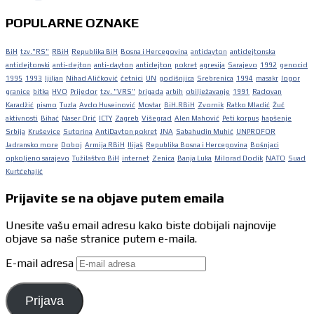
POPULARNE OZNAKE
BiH
tzv."RS"
RBiH
Republika BiH
Bosna i Hercegovina
antidayton
antidejtonska
antidejtonski
anti-dejton
anti-dayton
antidejton
pokret
agresija
Sarajevo
1992
genocid
1995
1993
ljiljan
Nihad Aličković
četnici
UN
godišnjica
Srebrenica
1994
masakr
logor
granice
bitka
HVO
Prijedor
tzv. "VRS"
brigada
arbih
obilježavanje
1991
Radovan
Karadžić
pismo
Tuzla
Avdo Huseinović
Mostar
BiH.RBiH
Zvornik
Ratko Mladić
Žuč
aktivnosti
Bihać
Naser Orić
ICTY
Zagreb
Višegrad
Alen Mahović
Peti korpus
hapšenje
Srbija
Kruševice
Sutorina
AntiDayton pokret
JNA
Sabahudin Muhić
UNPROFOR
Jadransko more
Doboj
Armija RBiH
Ilijaš
Republika Bosna i Hercegovina
Bošnjaci
opkoljeno sarajevo
Tužilaštvo BiH
internet
Zenica
Banja Luka
Milorad Dodik
NATO
Suad
Kurtćehajić
Prijavite se na objave putem emaila
Unesite vašu email adresu kako biste dobijali najnovije
objave sa naše stranice putem e-maila.
E-mail adresa
Prijava