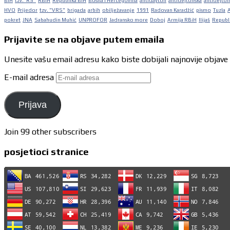
BiH
tzv."RS"
RBiH
Republika BiH
Bosna i Hercegovina
antidayton
antidejtonska
antidejton
HVO
Prijedor
tzv. "VRS"
brigada
arbih
obilježavanje
1991
Radovan Karadžić
pismo
Tuzla
pokret
JNA
Sabahudin Muhić
UNPROFOR
Jadransko more
Doboj
Armija RBiH
Ilijaš
Republi
Prijavite se na objave putem emaila
Unesite vašu email adresu kako biste dobijali najnovije objave
E-mail adresa
Prijava
Join 99 other subscribers
posjetioci stranice