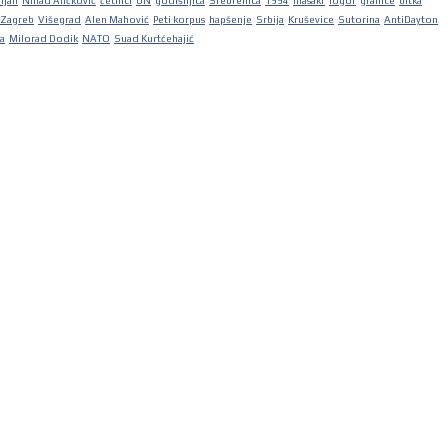
iljan
Nihad Aličković
četnici
UN
godišnjica
Srebrenica
1994
masakr
logor
granice
bitka
Zagreb
Višegrad
Alen Mahović
Peti korpus
hapšenje
Srbija
Kruševice
Sutorina
AntiDayton
ka
Milorad Dodik
NATO
Suad Kurtćehajić