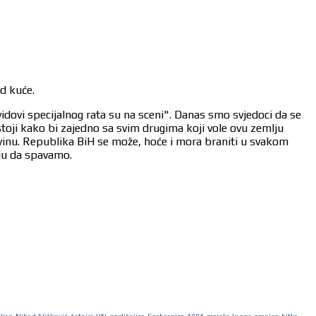
od kuće.
vidovi specijalnog rata su na sceni". Danas smo svjedoci da se
stoji kako bi zajedno sa svim drugima koji vole ovu zemlju
ovinu. Republika BiH se može, hoće i mora braniti u svakom
aju da spavamo.