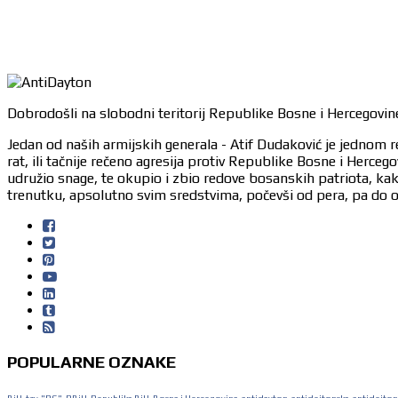
Dobrodošli na slobodni teritorij Republike Bosne i Hercegovine
Jedan od naših armijskih generala - Atif Dudaković je jednom r
rat, ili tačnije rečeno agresija protiv Republike Bosne i Herc
udružio snage, te okupio i zbio redove bosanskih patriota, ka
trenutku, apsolutno svim sredstvima, počevši od pera, pa do or
POPULARNE OZNAKE