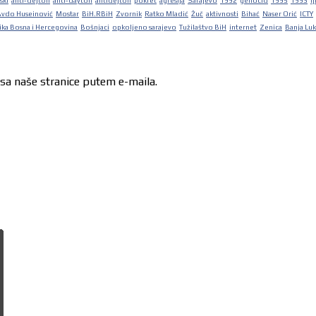
ski
anti-dejton
anti-dayton
antidejton
pokret
agresija
Sarajevo
1992
genocid
1995
1993
lj
Avdo Huseinović
Mostar
BiH.RBiH
Zvornik
Ratko Mladić
Žuč
aktivnosti
Bihać
Naser Orić
ICTY
ka Bosna i Hercegovina
Bošnjaci
opkoljeno sarajevo
Tužilaštvo BiH
internet
Zenica
Banja Lu
 sa naše stranice putem e-maila.