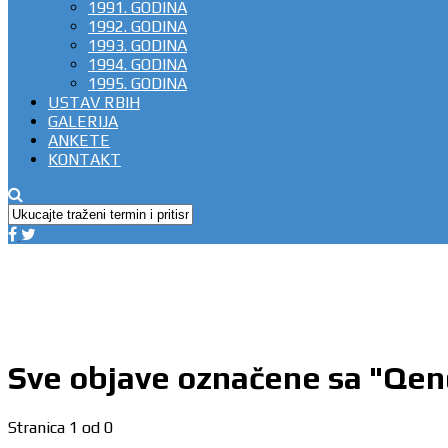
1991. GODINA
1992. GODINA
1993. GODINA
1994. GODINA
1995. GODINA
USTAV RBIH
GALERIJA
ANKETE
KONTAKT
Sve objave označene sa "Qen
Stranica 1 od 0