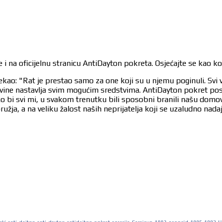
 i na oficijelnu stranicu AntiDayton pokreta. Osjećajte se kao k
ekao: "Rat je prestao samo za one koji su u njemu poginuli. Svi 
egovine nastavlja svim mogućim sredstvima. AntiDayton pokret po
ko bi svi mi, u svakom trenutku bili sposobni branili našu dom
užja, a na veliku žalost naših neprijatelja koji se uzaludno nad