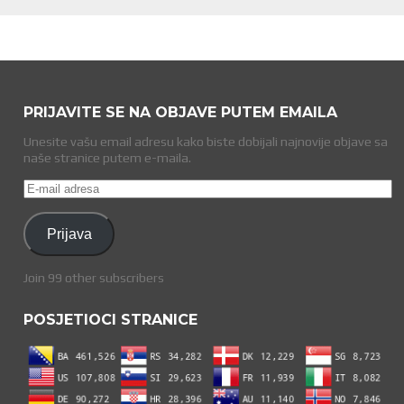
PRIJAVITE SE NA OBJAVE PUTEM EMAILA
Unesite vašu email adresu kako biste dobijali najnovije objave sa
naše stranice putem e-maila.
E-
mail
adresa
Prijava
Join 99 other subscribers
POSJETIOCI STRANICE