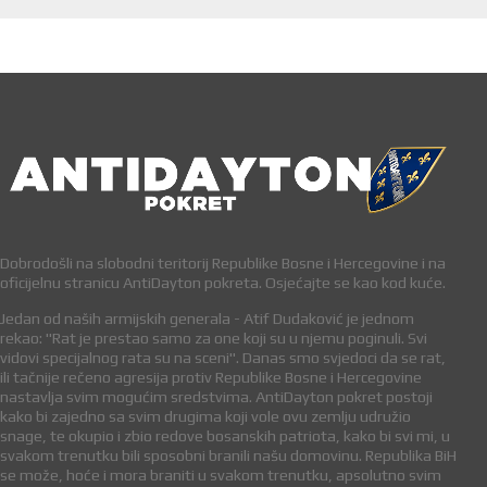
Dobrodošli na slobodni teritorij Republike Bosne i Hercegovine i na
oficijelnu stranicu AntiDayton pokreta. Osjećajte se kao kod kuće.
Jedan od naših armijskih generala - Atif Dudaković je jednom
rekao: "Rat je prestao samo za one koji su u njemu poginuli. Svi
vidovi specijalnog rata su na sceni". Danas smo svjedoci da se rat,
ili tačnije rečeno agresija protiv Republike Bosne i Hercegovine
nastavlja svim mogućim sredstvima. AntiDayton pokret postoji
kako bi zajedno sa svim drugima koji vole ovu zemlju udružio
snage, te okupio i zbio redove bosanskih patriota, kako bi svi mi, u
svakom trenutku bili sposobni branili našu domovinu. Republika BiH
se može, hoće i mora braniti u svakom trenutku, apsolutno svim