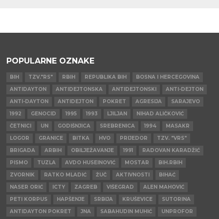
POPULARNE OZNAKE
BIH
TZV."RS"
RBIH
REPUBLIKA BIH
BOSNA I HERCEGOVINA
ANTIDAYTON
ANTIDEJTONSKA
ANTIDEJTONSKI
ANTI-DEJTON
ANTI-DAYTON
ANTIDEJTON
POKRET
AGRESIJA
SARAJEVO
1992
GENOCID
1995
1993
LJILJAN
NIHAD ALIČKOVIĆ
ČETNICI
UN
GODIŠNJICA
SREBRENICA
1994
MASAKR
LOGOR
GRANICE
BITKA
HVO
PRIJEDOR
TZV. "VRS"
BRIGADA
ARBIH
OBILJEŽAVANJE
1991
RADOVAN KARADŽIĆ
PISMO
TUZLA
AVDO HUSEINOVIĆ
MOSTAR
BIH.RBIH
ZVORNIK
RATKO MLADIĆ
ŽUČ
AKTIVNOSTI
BIHAĆ
NASER ORIĆ
ICTY
ZAGREB
VIŠEGRAD
ALEN MAHOVIĆ
PETI KORPUS
HAPŠENJE
SRBIJA
KRUŠEVICE
SUTORINA
ANTIDAYTON POKRET
JNA
SABAHUDIN MUHIĆ
UNPROFOR