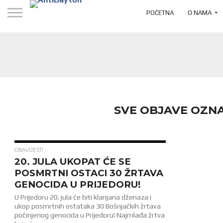
POČETNA
O NAMA
SVE OBJAVE OZNA
1.5K
OBAVIJESTI
20. JULA UKOPAT ĆE SE
POSMRTNI OSTACI 30 ŽRTAVA
GENOCIDA U PRIJEDORU!
U Prijedoru 20. jula će biti klanjana dženaza i
ukop posmrtnih ostataka 30 Bošnjačkih žrtava
počinjenog genocida u Prijedoru! Najmlađa žrtva