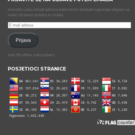
Unesite vašu email adresu kako biste dobijali najnovije objave sa
naše stranice putem e-maila.
E-
mail
adresa
Prijava
Join 99 other subscribers
POSJETIOCI STRANICE