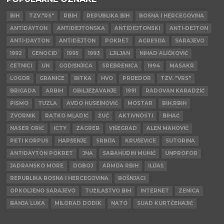
BIH
TZV."RS"
RBIH
REPUBLIKA BIH
BOSNA I HERCEGOVINA
ANTIDAYTON
ANTIDEJTONSKA
ANTIDEJTONSKI
ANTI-DEJTON
ANTI-DAYTON
ANTIDEJTON
POKRET
AGRESIJA
SARAJEVO
1992
GENOCID
1995
1993
LJILJAN
NIHAD ALIČKOVIĆ
ČETNICI
UN
GODIŠNJICA
SREBRENICA
1994
MASAKR
LOGOR
GRANICE
BITKA
HVO
PRIJEDOR
TZV. "VRS"
BRIGADA
ARBIH
OBILJEŽAVANJE
1991
RADOVAN KARADŽIĆ
PISMO
TUZLA
AVDO HUSEINOVIĆ
MOSTAR
BIH.RBIH
ZVORNIK
RATKO MLADIĆ
ŽUČ
AKTIVNOSTI
BIHAĆ
NASER ORIĆ
ICTY
ZAGREB
VIŠEGRAD
ALEN MAHOVIĆ
PETI KORPUS
HAPŠENJE
SRBIJA
KRUŠEVICE
SUTORINA
ANTIDAYTON POKRET
JNA
SABAHUDIN MUHIĆ
UNPROFOR
JADRANSKO MORE
DOBOJ
ARMIJA RBIH
ILIJAŠ
REPUBLIKA BOSNA I HERCEGOVINA
BOŠNJACI
OPKOLJENO SARAJEVO
TUŽILAŠTVO BIH
INTERNET
ZENICA
BANJA LUKA
MILORAD DODIK
NATO
SUAD KURTĆEHAJIĆ