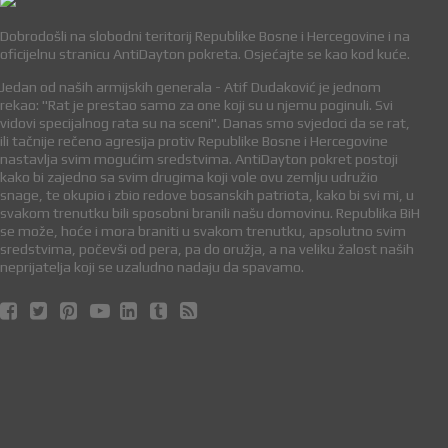
Dobrodošli na slobodni teritorij Republike Bosne i Hercegovine i na
oficijelnu stranicu AntiDayton pokreta. Osjećajte se kao kod kuće.
Jedan od naših armijskih generala - Atif Dudaković je jednom
rekao: "Rat je prestao samo za one koji su u njemu poginuli. Svi
vidovi specijalnog rata su na sceni". Danas smo svjedoci da se rat,
ili tačnije rečeno agresija protiv Republike Bosne i Hercegovine
nastavlja svim mogućim sredstvima. AntiDayton pokret postoji
kako bi zajedno sa svim drugima koji vole ovu zemlju udružio
snage, te okupio i zbio redove bosanskih patriota, kako bi svi mi, u
svakom trenutku bili sposobni branili našu domovinu. Republika BiH
se može, hoće i mora braniti u svakom trenutku, apsolutno svim
sredstvima, počevši od pera, pa do oružja, a na veliku žalost naših
neprijatelja koji se uzaludno nadaju da spavamo.