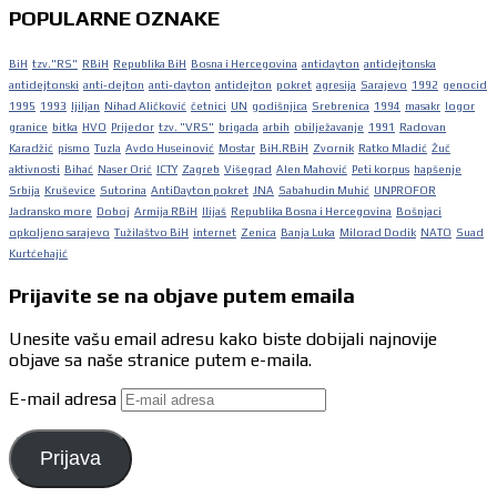
POPULARNE OZNAKE
BiH
tzv."RS"
RBiH
Republika BiH
Bosna i Hercegovina
antidayton
antidejtonska
antidejtonski
anti-dejton
anti-dayton
antidejton
pokret
agresija
Sarajevo
1992
genocid
1995
1993
ljiljan
Nihad Aličković
četnici
UN
godišnjica
Srebrenica
1994
masakr
logor
granice
bitka
HVO
Prijedor
tzv. "VRS"
brigada
arbih
obilježavanje
1991
Radovan
Karadžić
pismo
Tuzla
Avdo Huseinović
Mostar
BiH.RBiH
Zvornik
Ratko Mladić
Žuč
aktivnosti
Bihać
Naser Orić
ICTY
Zagreb
Višegrad
Alen Mahović
Peti korpus
hapšenje
Srbija
Kruševice
Sutorina
AntiDayton pokret
JNA
Sabahudin Muhić
UNPROFOR
Jadransko more
Doboj
Armija RBiH
Ilijaš
Republika Bosna i Hercegovina
Bošnjaci
opkoljeno sarajevo
Tužilaštvo BiH
internet
Zenica
Banja Luka
Milorad Dodik
NATO
Suad
Kurtćehajić
Prijavite se na objave putem emaila
Unesite vašu email adresu kako biste dobijali najnovije
objave sa naše stranice putem e-maila.
E-mail adresa
Prijava