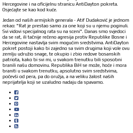
Hercegovine i na oficijelnu stranicu AntiDayton pokreta.
Osjećajte se kao kod kuće.
Jedan od naših armijskih generala - Atif Dudaković je jednom
rekao: "Rat je prestao samo za one koji su u njemu poginuli.
Svi vidovi specijalnog rata su na sceni". Danas smo svjedoci
da se rat, ili tačnije rečeno agresija protiv Republike Bosne i
Hercegovine nastavlja svim mogućim sredstvima. AntiDayton
pokret postoji kako bi zajedno sa svim drugima koji vole ovu
zemlju udružio snage, te okupio i zbio redove bosanskih
patriota, kako bi svi mi, u svakom trenutku bili sposobni
branili našu domovinu. Republika BiH se može, hoće i mora
braniti u svakom trenutku, apsolutno svim sredstvima,
počevši od pera, pa do oružja, a na veliku žalost naših
neprijatelja koji se uzaludno nadaju da spavamo.