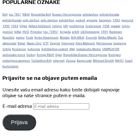
POPULARNE OZNAKE
BiH
tzv."RS"
RBiH
Republika BiH
Bosna i Hercegovina
antidayton
antidejtonska
antidejtonski
anti-dejton
anti-dayton
antidejton
pokret
agresija
Sarajevo
1992
genocid
1995
1993
ljiljan
Nihad Aličković
četnici
UN
godišnjica
Srebrenica
1994
masakr
logor
granice
bitka
HVO
Prijedor
tzv. "VRS"
brigada
arbih
obilježavanje
1991
Radovan
Karadžić
pismo
Tuzla
Avdo Huseinović
Mostar
BiH.RBiH
Zvornik
Ratko Mladić
Žuč
aktivnosti
Bihać
Naser Orić
ICTY
Zagreb
Višegrad
Alen Mahović
Peti korpus
hapšenje
Srbija
Kruševice
Sutorina
AntiDayton pokret
JNA
Sabahudin Muhić
UNPROFOR
Jadransko more
Doboj
Armija RBiH
Ilijaš
Republika Bosna i Hercegovina
Bošnjaci
opkoljeno sarajevo
Tužilaštvo BiH
internet
Zenica
Banja Luka
Milorad Dodik
NATO
Suad
Kurtćehajić
Prijavite se na objave putem emaila
Unesite vašu email adresu kako biste dobijali najnovije
objave sa naše stranice putem e-maila.
E-mail adresa
Prijava