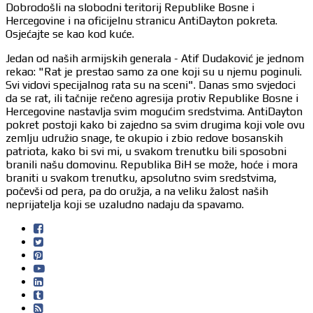
Dobrodošli na slobodni teritorij Republike Bosne i
Hercegovine i na oficijelnu stranicu AntiDayton pokreta.
Osjećajte se kao kod kuće.
Jedan od naših armijskih generala - Atif Dudaković je jednom
rekao: "Rat je prestao samo za one koji su u njemu poginuli.
Svi vidovi specijalnog rata su na sceni". Danas smo svjedoci
da se rat, ili tačnije rečeno agresija protiv Republike Bosne i
Hercegovine nastavlja svim mogućim sredstvima. AntiDayton
pokret postoji kako bi zajedno sa svim drugima koji vole ovu
zemlju udružio snage, te okupio i zbio redove bosanskih
patriota, kako bi svi mi, u svakom trenutku bili sposobni
branili našu domovinu. Republika BiH se može, hoće i mora
braniti u svakom trenutku, apsolutno svim sredstvima,
počevši od pera, pa do oružja, a na veliku žalost naših
neprijatelja koji se uzaludno nadaju da spavamo.