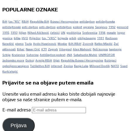
POPULARNE OZNAKE
BiH
tzv."RS"
RBiH
Republika BiH
Bosna i Hercegovina
antidayton
antidejtonska
antidejtonski
anti-dejton
anti-dayton
antidejton
pokret
agresija
Sarajevo
1992
genocid
1995
1993
ljiljan
Nihad Aličković
četnici
UN
godišnjica
Srebrenica
1994
masakr
logor
granice
bitka
HVO
Prijedor
tzv. "VRS"
brigada
arbih
obilježavanje
1991
Radovan
Karadžić
pismo
Tuzla
Avdo Huseinović
Mostar
BiH.RBiH
Zvornik
Ratko Mladić
Žuč
aktivnosti
Bihać
Naser Orić
ICTY
Zagreb
Višegrad
Alen Mahović
Peti korpus
hapšenje
Srbija
Kruševice
Sutorina
AntiDayton pokret
JNA
Sabahudin Muhić
UNPROFOR
Jadransko more
Doboj
Armija RBiH
Ilijaš
Republika Bosna i Hercegovina
Bošnjaci
opkoljeno sarajevo
Tužilaštvo BiH
internet
Zenica
Banja Luka
Milorad Dodik
NATO
Suad
Kurtćehajić
Prijavite se na objave putem emaila
Unesite vašu email adresu kako biste dobijali najnovije
objave sa naše stranice putem e-maila.
E-mail adresa
Prijava