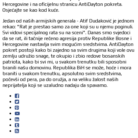
Hercegovine i na oficijelnu stranicu AntiDayton pokreta.
Osjećajte se kao kod kuće.
Jedan od naših armijskih generala - Atif Dudaković je jednom
rekao: "Rat je prestao samo za one koji su u njemu poginuli.
Svi vidovi specijalnog rata su na sceni". Danas smo svjedoci
da se rat, ili tačnije rečeno agresija protiv Republike Bosne i
Hercegovine nastavlja svim mogućim sredstvima. AntiDayton
pokret postoji kako bi zajedno sa svim drugima koji vole ovu
zemlju udružio snage, te okupio i zbio redove bosanskih
patriota, kako bi svi mi, u svakom trenutku bili sposobni
branili našu domovinu. Republika BiH se može, hoće i mora
braniti u svakom trenutku, apsolutno svim sredstvima,
počevši od pera, pa do oružja, a na veliku žalost naših
neprijatelja koji se uzaludno nadaju da spavamo.