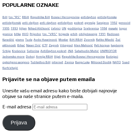
POPULARNE OZNAKE
BiH
tzv."RS"
RBiH
Republika BiH
Bosna i Hercegovina
antidayton
antidejtonska
antidejtonski
anti-dejton
anti-dayton
antidejton
pokret
agresija
Sarajevo
1992
genocid
1995
1993
ljiljan
Nihad Aličković
četnici
UN
godišnjica
Srebrenica
1994
masakr
logor
granice
bitka
HVO
Prijedor
tzv. "VRS"
brigada
arbih
obilježavanje
1991
Radovan
Karadžić
pismo
Tuzla
Avdo Huseinović
Mostar
BiH.RBiH
Zvornik
Ratko Mladić
Žuč
aktivnosti
Bihać
Naser Orić
ICTY
Zagreb
Višegrad
Alen Mahović
Peti korpus
hapšenje
Srbija
Kruševice
Sutorina
AntiDayton pokret
JNA
Sabahudin Muhić
UNPROFOR
Jadransko more
Doboj
Armija RBiH
Ilijaš
Republika Bosna i Hercegovina
Bošnjaci
opkoljeno sarajevo
Tužilaštvo BiH
internet
Zenica
Banja Luka
Milorad Dodik
NATO
Suad
Kurtćehajić
Prijavite se na objave putem emaila
Unesite vašu email adresu kako biste dobijali najnovije
objave sa naše stranice putem e-maila.
E-mail adresa
Prijava