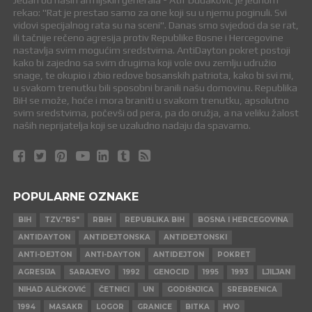
Jedan od naših armijskih generala - Atif Dudaković je jednom
rekao: "Rat je prestao samo za one koji su u njemu poginuli. Svi
vidovi specijalnog rata su na sceni". Danas smo svjedoci da se rat,
ili tačnije rečeno agresija protiv Republike Bosne i Hercegovine
nastavlja svim mogućim sredstvima. AntiDayton pokret postoji
kako bi zajedno sa svim drugima koji vole ovu zemlju udružio
snage, te okupio i zbio redove bosanskih patriota, kako bi svi mi,
u svakom trenutku bili sposobni branili našu domovinu. Republika
BiH se može, hoće i mora braniti u svakom trenutku, apsolutno
svim sredstvima, počevši od pera, pa do oružja, a na veliku žalost
naših neprijatelja koji se uzaludno nadaju da spavamo.
POPULARNE OZNAKE
BIH
TZV."RS"
RBIH
REPUBLIKA BIH
BOSNA I HERCEGOVINA
ANTIDAYTON
ANTIDEJTONSKA
ANTIDEJTONSKI
ANTI-DEJTON
ANTI-DAYTON
ANTIDEJTON
POKRET
AGRESIJA
SARAJEVO
1992
GENOCID
1995
1993
LJILJAN
NIHAD ALIČKOVIĆ
ČETNICI
UN
GODIŠNJICA
SREBRENICA
1994
MASAKR
LOGOR
GRANICE
BITKA
HVO