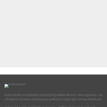
Dobrodošli na slobodni teritorij Republike Bosne i Hercegovine i na
oficijelnu stranicu AntiDayton pokreta. Osjećajte se kao kod kuće.