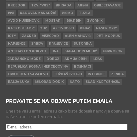
PRIJEDOR
TZV. "VRS"
BRIGADA
ARBIH
OBILJEŽAVANJE
1991
RADOVAN KARADŽIĆ
PISMO
TUZLA
AVDO HUSEINOVIĆ
MOSTAR
BIH.RBIH
ZVORNIK
RATKO MLADIĆ
ŽUČ
AKTIVNOSTI
BIHAĆ
NASER ORIĆ
ICTY
ZAGREB
VIŠEGRAD
ALEN MAHOVIĆ
PETI KORPUS
HAPŠENJE
SRBIJA
KRUŠEVICE
SUTORINA
ANTIDAYTON POKRET
JNA
SABAHUDIN MUHIĆ
UNPROFOR
JADRANSKO MORE
DOBOJ
ARMIJA RBIH
ILIJAŠ
REPUBLIKA BOSNA I HERCEGOVINA
BOŠNJACI
OPKOLJENO SARAJEVO
TUŽILAŠTVO BIH
INTERNET
ZENICA
BANJA LUKA
MILORAD DODIK
NATO
SUAD KURTĆEHAJIĆ
PRIJAVITE SE NA OBJAVE PUTEM EMAILA
Unesite vašu email adresu kako biste dobijali najnovije objave sa
naše stranice putem e-maila.
E-
mail