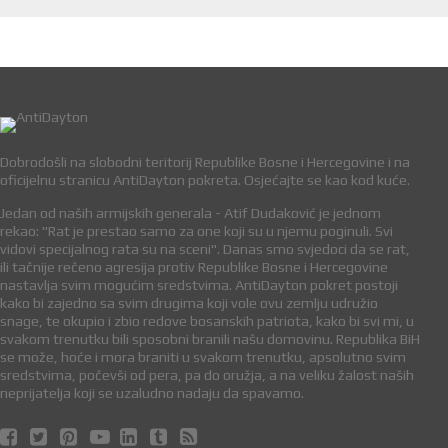
Dobrodošli na slobodni teritorij Republike Bosne i Hercegovine i na
oficijelnu stranicu AntiDayton pokreta. Osjećajte se kao kod kuće.
Jedan od naših armijskih generala - Atif Dudaković je jednom
rekao: "Rat je prestao samo za one koji su u njemu poginuli. Svi
vidovi specijalnog rata su na sceni". Danas smo svjedoci da se rat,
ili tačnije rečeno agresija protiv Republike Bosne i Hercegovine
nastavlja svim mogućim sredstvima. AntiDayton pokret postoji
kako bi zajedno sa svim drugima koji vole ovu zemlju udružio
snage, te okupio i zbio redove bosanskih patriota, kako bi svi mi, u
svakom trenutku bili sposobni branili našu domovinu. Republika BiH
se može, hoće i mora braniti u svakom trenutku, apsolutno svim
sredstvima, počevši od pera, pa do oružja, a na veliku žalost naših
neprijatelja koji se uzaludno nadaju da spavamo.