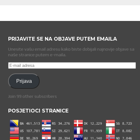
PRIJAVITE SE NA OBJAVE PUTEM EMAILA
Unesite vašu email adresu kako biste dobijali najnovije objave sa
naše stranice putem e-maila.
E-
mail
adresa
Prijava
Join 99 other subscribers
POSJETIOCI STRANICE