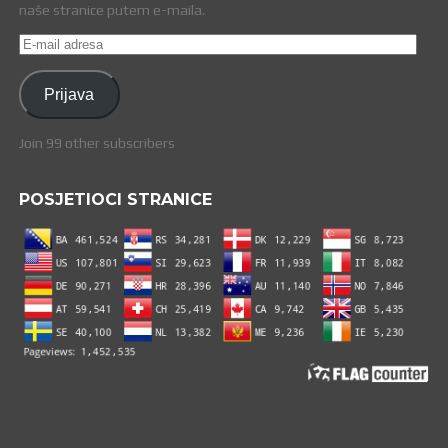
naše stranice putem e-maila.
E-
mail
adresa
Prijava
Join 99 other subscribers
POSJETIOCI STRANICE