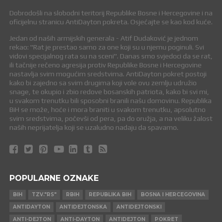
Dobrodošli na slobodni teritorij Republike Bosne i Hercegovine i na
oficijelnu stranicu AntiDayton pokreta. Osjećajte se kao kod kuće.
Jedan od naših armijskih generala - Atif Dudaković je jednom
rekao: "Rat je prestao samo za one koji su u njemu poginuli. Svi
vidovi specijalnog rata su na sceni". Danas smo svjedoci da se rat,
ili tačnije rečeno agresija protiv Republike Bosne i Hercegovine
nastavlja svim mogućim sredstvima. AntiDayton pokret postoji
kako bi zajedno sa svim drugima koji vole ovu zemlju udružio
snage, te okupio i zbio redove bosanskih patriota, kako bi svi mi,
u svakom trenutku bili sposobni branili našu domovinu. Republika
BiH se može, hoće i mora braniti u svakom trenutku, apsolutno
svim sredstvima, počevši od pera, pa do oružja, a na veliku žalost
naših neprijatelja koji se uzaludno nadaju da spavamo.
POPULARNE OZNAKE
BIH
TZV."RS"
RBIH
REPUBLIKA BIH
BOSNA I HERCEGOVINA
ANTIDAYTON
ANTIDEJTONSKA
ANTIDEJTONSKI
ANTI-DEJTON
ANTI-DAYTON
ANTIDEJTON
POKRET