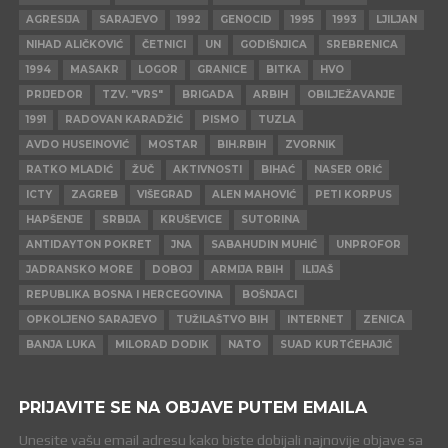
AGRESIJA
SARAJEVO
1992
GENOCID
1995
1993
LJILJAN
NIHAD ALIČKOVIĆ
ČETNICI
UN
GODIŠNJICA
SREBRENICA
1994
MASAKR
LOGOR
GRANICE
BITKA
HVO
PRIJEDOR
TZV. "VRS"
BRIGADA
ARBIH
OBILJEŽAVANJE
1991
RADOVAN KARADŽIĆ
PISMO
TUZLA
AVDO HUSEINOVIĆ
MOSTAR
BIH.RBIH
ZVORNIK
RATKO MLADIĆ
ŽUČ
AKTIVNOSTI
BIHAĆ
NASER ORIĆ
ICTY
ZAGREB
VIŠEGRAD
ALEN MAHOVIĆ
PETI KORPUS
HAPŠENJE
SRBIJA
KRUŠEVICE
SUTORINA
ANTIDAYTON POKRET
JNA
SABAHUDIN MUHIĆ
UNPROFOR
JADRANSKO MORE
DOBOJ
ARMIJA RBIH
ILIJAŠ
REPUBLIKA BOSNA I HERCEGOVINA
BOŠNJACI
OPKOLJENO SARAJEVO
TUŽILAŠTVO BIH
INTERNET
ZENICA
BANJA LUKA
MILORAD DODIK
NATO
SUAD KURTĆEHAJIĆ
PRIJAVITE SE NA OBJAVE PUTEM EMAILA
Unesite vašu email adresu kako biste dobijali najnovije objave sa