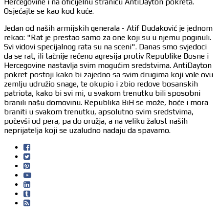
Hercegovine i na oficijelnu stranicu AntiDayton pokreta.
Osjećajte se kao kod kuće.
Jedan od naših armijskih generala - Atif Dudaković je jednom
rekao: "Rat je prestao samo za one koji su u njemu poginuli.
Svi vidovi specijalnog rata su na sceni". Danas smo svjedoci
da se rat, ili tačnije rečeno agresija protiv Republike Bosne i
Hercegovine nastavlja svim mogućim sredstvima. AntiDayton
pokret postoji kako bi zajedno sa svim drugima koji vole ovu
zemlju udružio snage, te okupio i zbio redove bosanskih
patriota, kako bi svi mi, u svakom trenutku bili sposobni
branili našu domovinu. Republika BiH se može, hoće i mora
braniti u svakom trenutku, apsolutno svim sredstvima,
počevši od pera, pa do oružja, a na veliku žalost naših
neprijatelja koji se uzaludno nadaju da spavamo.