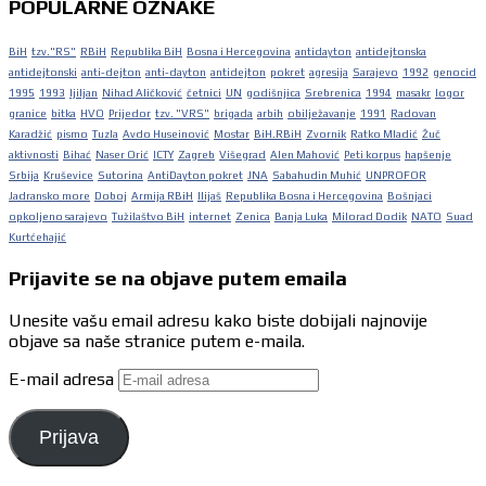
POPULARNE OZNAKE
BiH
tzv."RS"
RBiH
Republika BiH
Bosna i Hercegovina
antidayton
antidejtonska
antidejtonski
anti-dejton
anti-dayton
antidejton
pokret
agresija
Sarajevo
1992
genocid
1995
1993
ljiljan
Nihad Aličković
četnici
UN
godišnjica
Srebrenica
1994
masakr
logor
granice
bitka
HVO
Prijedor
tzv. "VRS"
brigada
arbih
obilježavanje
1991
Radovan
Karadžić
pismo
Tuzla
Avdo Huseinović
Mostar
BiH.RBiH
Zvornik
Ratko Mladić
Žuč
aktivnosti
Bihać
Naser Orić
ICTY
Zagreb
Višegrad
Alen Mahović
Peti korpus
hapšenje
Srbija
Kruševice
Sutorina
AntiDayton pokret
JNA
Sabahudin Muhić
UNPROFOR
Jadransko more
Doboj
Armija RBiH
Ilijaš
Republika Bosna i Hercegovina
Bošnjaci
opkoljeno sarajevo
Tužilaštvo BiH
internet
Zenica
Banja Luka
Milorad Dodik
NATO
Suad
Kurtćehajić
Prijavite se na objave putem emaila
Unesite vašu email adresu kako biste dobijali najnovije
objave sa naše stranice putem e-maila.
E-mail adresa
Prijava