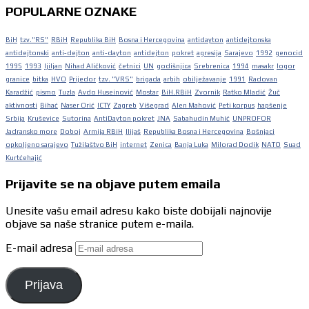
POPULARNE OZNAKE
BiH
tzv."RS"
RBiH
Republika BiH
Bosna i Hercegovina
antidayton
antidejtonska
antidejtonski
anti-dejton
anti-dayton
antidejton
pokret
agresija
Sarajevo
1992
genocid
1995
1993
ljiljan
Nihad Aličković
četnici
UN
godišnjica
Srebrenica
1994
masakr
logor
granice
bitka
HVO
Prijedor
tzv. "VRS"
brigada
arbih
obilježavanje
1991
Radovan
Karadžić
pismo
Tuzla
Avdo Huseinović
Mostar
BiH.RBiH
Zvornik
Ratko Mladić
Žuč
aktivnosti
Bihać
Naser Orić
ICTY
Zagreb
Višegrad
Alen Mahović
Peti korpus
hapšenje
Srbija
Kruševice
Sutorina
AntiDayton pokret
JNA
Sabahudin Muhić
UNPROFOR
Jadransko more
Doboj
Armija RBiH
Ilijaš
Republika Bosna i Hercegovina
Bošnjaci
opkoljeno sarajevo
Tužilaštvo BiH
internet
Zenica
Banja Luka
Milorad Dodik
NATO
Suad
Kurtćehajić
Prijavite se na objave putem emaila
Unesite vašu email adresu kako biste dobijali najnovije
objave sa naše stranice putem e-maila.
E-mail adresa
Prijava