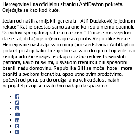
Hercegovine i na oficijelnu stranicu AntiDayton pokreta.
Osjećajte se kao kod kuće.
Jedan od naših armijskih generala - Atif Dudaković je jednom
rekao: "Rat je prestao samo za one koji su u njemu poginuli.
Svi vidovi specijalnog rata su na sceni". Danas smo svjedoci
da se rat, ili tačnije rečeno agresija protiv Republike Bosne i
Hercegovine nastavlja svim mogućim sredstvima. AntiDayton
pokret postoji kako bi zajedno sa svim drugima koji vole ovu
zemlju udružio snage, te okupio i zbio redove bosanskih
patriota, kako bi svi mi, u svakom trenutku bili sposobni
branili našu domovinu. Republika BiH se može, hoće i mora
braniti u svakom trenutku, apsolutno svim sredstvima,
počevši od pera, pa do oružja, a na veliku žalost naših
neprijatelja koji se uzaludno nadaju da spavamo.