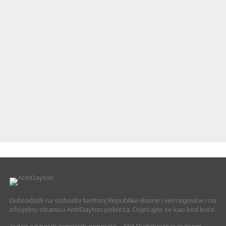
Dobrodošli na slobodni teritorij Republike Bosne i Hercegovine i na
oficijelnu stranicu AntiDayton pokreta. Osjećajte se kao kod kuće.