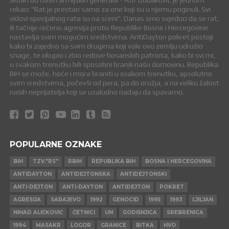
Jedan od naših armijskih generala - Atif Dudaković je jednom
rekao: "Rat je prestao samo za one koji su u njemu poginuli. Svi
vidovi specijalnog rata su na sceni". Danas smo svjedoci da se rat,
ili tačnije rečeno agresija protiv Republike Bosne i Hercegovine
nastavlja svim mogućim sredstvima. AntiDayton pokret postoji
kako bi zajedno sa svim drugima koji vole ovu zemlju udružio
snage, te okupio i zbio redove bosanskih patriota, kako bi svi mi,
u svakom trenutku bili sposobni branili našu domovinu. Republika
BiH se može, hoće i mora braniti u svakom trenutku, apsolutno
svim sredstvima, počevši od pera, pa do oružja, a na veliku žalost
naših neprijatelja koji se uzaludno nadaju da spavamo.
POPULARNE OZNAKE
BIH
TZV."RS"
RBIH
REPUBLIKA BIH
BOSNA I HERCEGOVINA
ANTIDAYTON
ANTIDEJTONSKA
ANTIDEJTONSKI
ANTI-DEJTON
ANTI-DAYTON
ANTIDEJTON
POKRET
AGRESIJA
SARAJEVO
1992
GENOCID
1995
1993
LJILJAN
NIHAD ALIČKOVIĆ
ČETNICI
UN
GODIŠNJICA
SREBRENICA
1994
MASAKR
LOGOR
GRANICE
BITKA
HVO