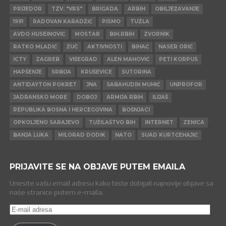
PRIJEDOR
TZV. "VRS"
BRIGADA
ARBIH
OBILJEŽAVANJE
1991
RADOVAN KARADŽIĆ
PISMO
TUZLA
AVDO HUSEINOVIĆ
MOSTAR
BIH.RBIH
ZVORNIK
RATKO MLADIĆ
ŽUČ
AKTIVNOSTI
BIHAĆ
NASER ORIĆ
ICTY
ZAGREB
VIŠEGRAD
ALEN MAHOVIĆ
PETI KORPUS
HAPŠENJE
SRBIJA
KRUŠEVICE
SUTORINA
ANTIDAYTON POKRET
JNA
SABAHUDIN MUHIĆ
UNPROFOR
JADRANSKO MORE
DOBOJ
ARMIJA RBIH
ILIJAŠ
REPUBLIKA BOSNA I HERCEGOVINA
BOŠNJACI
OPKOLJENO SARAJEVO
TUŽILAŠTVO BIH
INTERNET
ZENICA
BANJA LUKA
MILORAD DODIK
NATO
SUAD KURTĆEHAJIĆ
PRIJAVITE SE NA OBJAVE PUTEM EMAILA
Unesite vašu email adresu kako biste dobijali najnovije objave sa
naše stranice putem e-maila.
E-
mail